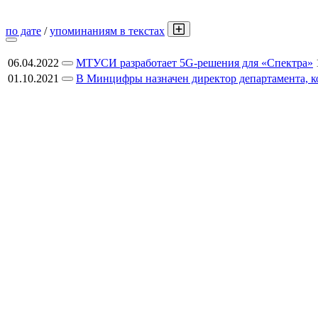
по дате
/
упоминаниям в текстах
06.04.2022
МТУСИ разработает 5G-решения для «Спектра»
01.10.2021
В Минцифры назначен директор департамента, 