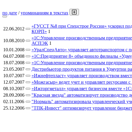
по дате
/
упоминаниям в текстах
«ГУССТ №8 при Спецстрое России» ускорил под
22.06.2012
КОРП»
1
«1С:Управление производственным предприятие
10.08.2010
АСПЭК
1
10.01.2008
«УралСпецАвто» управляет автотранспортом с 
04.07.2008
«1С:Предприятие 8» объединило филиалы «Удму
18.07.2008
«1С:Управление производственным предприятие
23.05.2007
Дистрибьютор продуктов питания в Удмуртии ра
10.07.2007
«Ижнефтепласт» управляет производством вмест
12.07.2007
«Можгасыр» ведет учет и управляет ресурсами с
08.10.2007
«Ижторгметалл» управляет бизнесом вместе «1С
28.09.2006
"Красная звезда" автоматизирует производство 
02.11.2006
"Нормаль" автоматизировала управленческий уч
25.12.2006
"ТПК-Инвест" оптимизирует управление бюдже