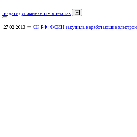
по дате
/
упоминаниям в текстах
27.02.2013
СК РФ: ФСИН закупила неработающие электронны