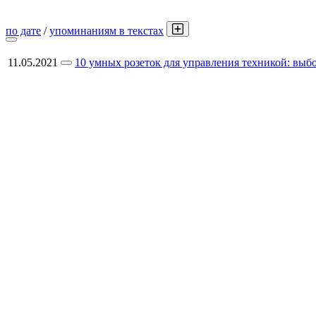
по дате
/
упоминаниям в текстах
11.05.2021
10 умных розеток для управления техникой: вы