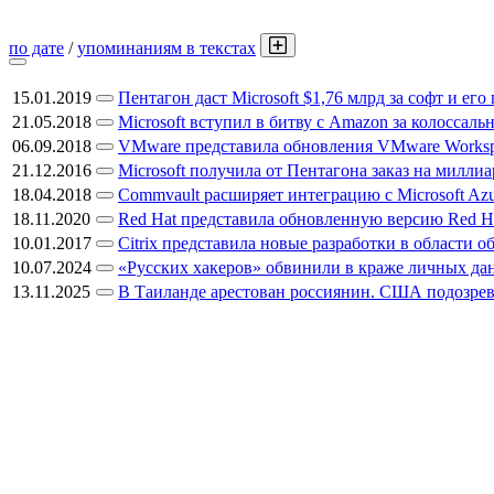
по дате
/
упоминаниям в текстах
15.01.2019
Пентагон даст Microsoft $1,76 млрд за софт и ег
21.05.2018
Microsoft вступил в битву с Amazon за колосса
06.09.2018
VMware представила обновления VMware Works
21.12.2016
Microsoft получила от Пентагона заказ на милли
18.04.2018
Commvault расширяет интеграцию с Microsoft Azu
18.11.2020
Red Hat представила обновленную версию Red Ha
10.01.2017
Citrix представила новые разработки в области
10.07.2024
«Русских хакеров» обвинили в краже личных да
13.11.2025
В Таиланде арестован россиянин. США подозрева