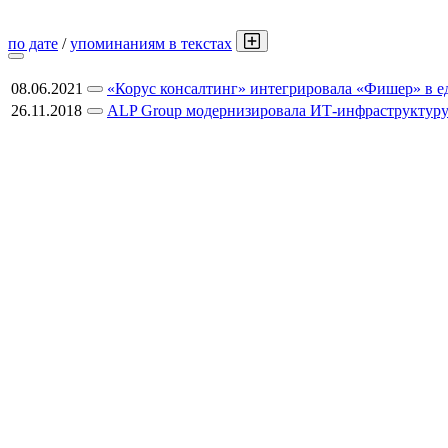
по дате
/
упоминаниям в текстах
08.06.2021
«Корус консалтинг» интегрировала «Фишер» в ед
26.11.2018
ALP Group модернизировала ИТ-инфраструктуру р