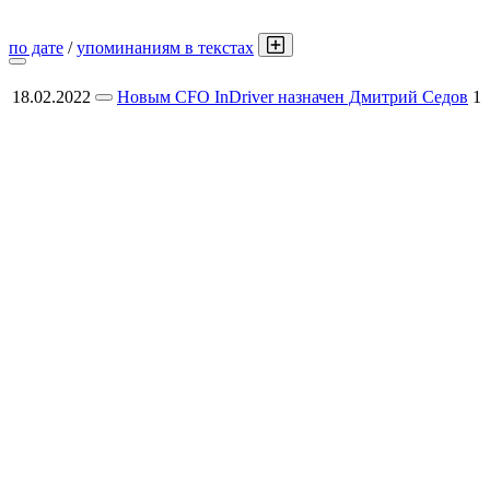
по дате
/
упоминаниям в текстах
18.02.2022
Новым CFO InDriver назначен Дмитрий Седов
1