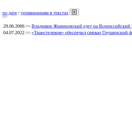
по дате
/
упоминаниям в текстах
29.06.2006
Владимир Жириновский едет на Всероссийский
04.07.2022
«Транстелеком» обеспечил связью Грушинский ф