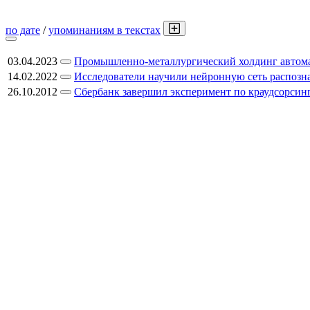
по дате
/
упоминаниям в текстах
03.04.2023
Промышленно-металлургический холдинг автома
14.02.2022
Исследователи научили нейронную сеть распозн
26.10.2012
Сбербанк завершил эксперимент по краудсорсин