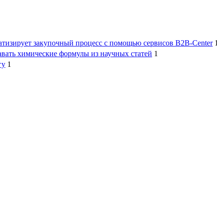
тизирует закупочный процесс с помощью сервисов B2B-Center
авать химические формулы из научных статей
1
гу
1