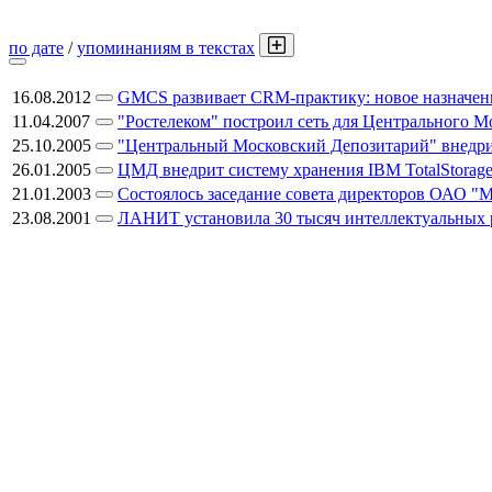
по дате
/
упоминаниям в текстах
16.08.2012
GMCS развивает CRM-практику: новое назначен
11.04.2007
"Ростелеком" построил сеть для Центрального М
25.10.2005
"Центральный Московский Депозитарий" внедр
26.01.2005
ЦМД внедрит систему хранения IBM TotalStorag
21.01.2003
Состоялось заседание совета директоров ОАО "М
23.08.2001
ЛАНИТ установила 30 тысяч интеллектуальных р