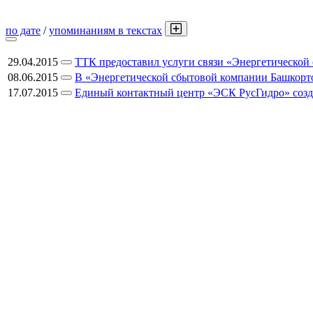
по дате
/
упоминаниям в текстах
29.04.2015
ТТК предоставил услуги связи «Энергетической
08.06.2015
В «Энергетической сбытовой компании Башкорто
17.07.2015
Единый контактный центр «ЭСК РусГидро» созд