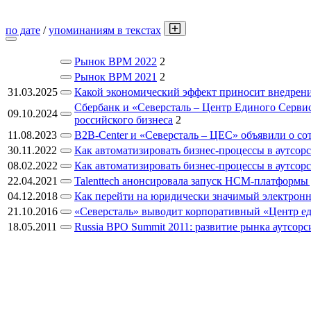
по дате
/
упоминаниям в текстах
Рынок BPM 2022
2
Рынок BPM 2021
2
31.03.2025
Какой экономический эффект приносит внедрени
Сбербанк и «Северсталь – Центр Единого Серви
09.10.2024
российского бизнеса
2
11.08.2023
B2B-Center и «Северсталь – ЦЕС» объявили о со
30.11.2022
Как автоматизировать бизнес-процессы в аутсо
08.02.2022
Как автоматизировать бизнес-процессы в аутсо
22.04.2021
Talenttech анонсировала запуск HCM-платформы
04.12.2018
Как перейти на юридически значимый электрон
21.10.2016
«Северсталь» выводит корпоративный «Центр ед
18.05.2011
Russia BPO Summit 2011: развитие рынка аутсорс