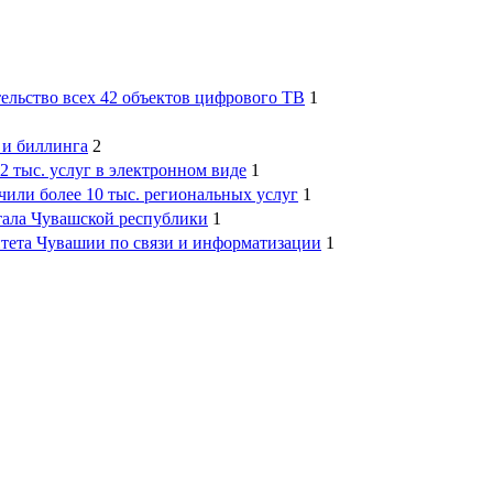
тельство всех 42 объектов цифрового ТВ
1
 и биллинга
2
2 тыс. услуг в электронном виде
1
или более 10 тыс. региональных услуг
1
ртала Чувашской республики
1
итета Чувашии по связи и информатизации
1