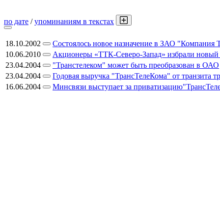
по дате
/
упоминаниям в текстах
18.10.2002
Состоялось новое назначение в ЗАО "Компания 
10.06.2010
Акционеры «ТТК-Северо-Запад» избрали новый с
23.04.2004
"Транстелеком" может быть преобразован в ОАО
23.04.2004
Годовая выручка "ТрансТелеКома" от транзита т
16.06.2004
Минсвязи выступает за приватизацию"ТрансТе