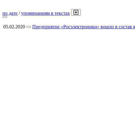
по дате
/
упоминаниям в текстах
05.02.2020
Предприятие «Росэлектроники» вошло в состав 