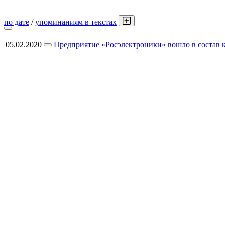
по дате
/
упоминаниям в текстах
05.02.2020
Предприятие «Росэлектроники» вошло в состав 