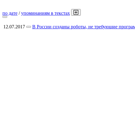
по дате
/
упоминаниям в текстах
12.07.2017
В России созданы роботы, не требующие прогр