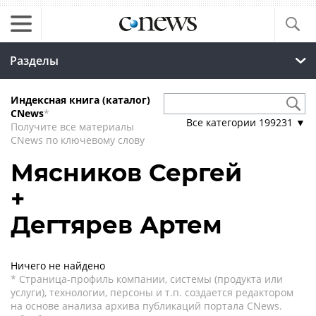
Разделы
Индексная книга (каталог)
CNews
*
Все категории
199231
▼
Получите все материалы
CNews по ключевому слову
Мясников Сергей
+
Дегтярев Артем
Ничего не найдено
* Страница-профиль компании, системы (продукта или
услуги), технологии, персоны и т.п. создается редактором
на основе анализа архива публикаций портала CNews.