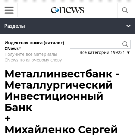
Разделы
Индексная книга (каталог)
CNews
*
Все категории
199231
▼
Получите все материалы
CNews по ключевому слову
Металлинвестбанк -
Металлургический
Инвестиционный
Банк
+
Михайленко Сергей