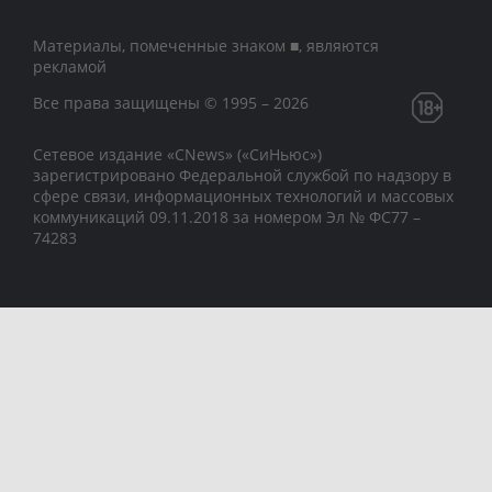
Материалы, помеченные знаком ■, являются
рекламой
Все права защищены © 1995 – 2026
Сетевое издание «CNews» («СиНьюс»)
зарегистрировано Федеральной службой по надзору в
сфере связи, информационных технологий и массовых
коммуникаций 09.11.2018 за номером Эл № ФС77 –
74283