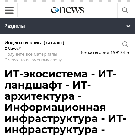
Разделы
Индексная книга (каталог)
CNews
*
Все категории
199124
▼
Получите все материалы
CNews по ключевому слову
ИТ-экосистема - ИТ-
ландшафт - ИТ-
архитектура -
Информационная
инфраструктура - ИТ-
инфраструктура -