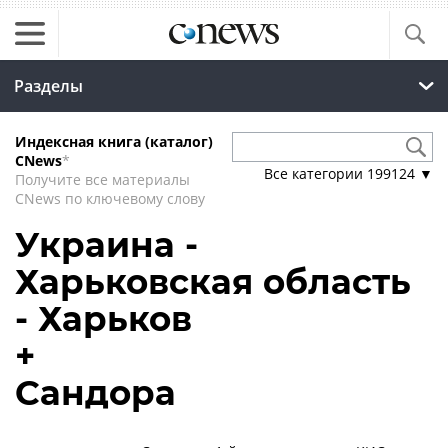
Разделы
Индексная книга (каталог)
CNews
*
Все категории
199124
▼
Получите все материалы
CNews по ключевому слову
Украина -
Харьковская область
- Харьков
+
Сандора