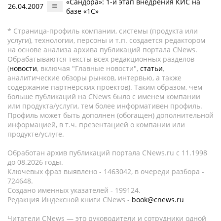
«Сандора»: 1-й этап внедрения КИС на
26.04.2007
базе «1С»
* Страница-профиль компании, системы (продукта или
услуги), технологии, персоны и т.п. создается редактором
на основе анализа архива публикаций портала CNews.
Обрабатываются тексты всех редакционных разделов
(
новости
, включая "Главные новости",
статьи
,
аналитические обзоры рынков, интервью, а также
содержание партнёрских проектов). Таким образом, чем
больше публикаций на CNews было с именем компании
или продукта/услуги, тем более информативен профиль.
Профиль может быть дополнен (обогащен) дополнительной
информацией, в т.ч. презентацией о компании или
продукте/услуге.
Обработан архив публикаций портала CNews.ru c 11.1998
до 08.2026 годы.
Ключевых фраз выявлено - 1463042, в очереди разбора -
724648.
Создано именных указателей - 199124.
Редакция Индексной книги CNews -
book@cnews.ru
Читатели CNews — это руководители и сотрудники одной