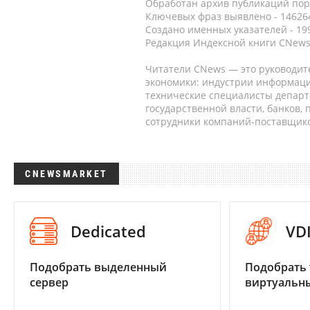
Обработан архив публикаций порт
Ключевых фраз выявлено - 146264
Создано именных указателей - 19
Редакция Индексной книги CNews
Читатели CNews — это руководит
экономики: индустрии информаци
технические специалисты депар
государственной власти, банков,
сотрудники компаний-поставщико
CNEWSMARKET
Dedicated
VD
Подобрать выделенный
Подобрать 
сервер
виртуальны