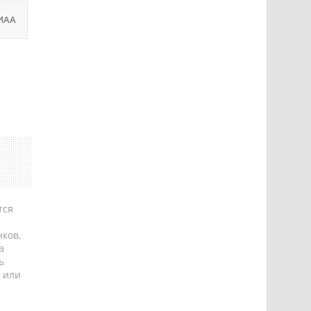
ИАА
тся
ков,
а
ь
 или