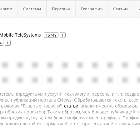
ологии
Системы
Персоны
География
Статьи
Mobile TeleSystems
15749
1
4
1
темы (продукта или услуги), технологии, персоны и т.п. создае
рхива публикаций портала CNews. Обрабатываются тексты всех
, включая "Главные новости",
статьи
, аналитические обзоры рын
ртнёрских проектов). Таким образом, чем больше публикаций н
ли продукта/услуги, тем более информативен профиль. Профил
 дополнительной информацией, в т.ч. презентацией о компании