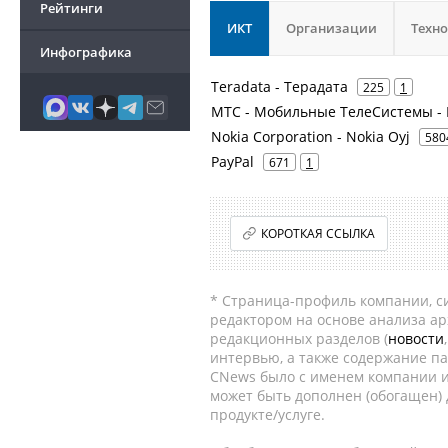
Рейтинги
ИКТ
Организации
Техн
Инфографика
Teradata - Терадата
225
1
МТС - Мобильные ТелеСистемы - 
Nokia Corporation - Nokia Oyj
580
PayPal
671
1
КОРОТКАЯ ССЫЛКА
* Страница-профиль компании, сис
редактором на основе анализа а
редакционных разделов (
новости
интервью, а также содержание па
CNews было с именем компании и
может быть дополнен (обогащен)
продукте/услуге.