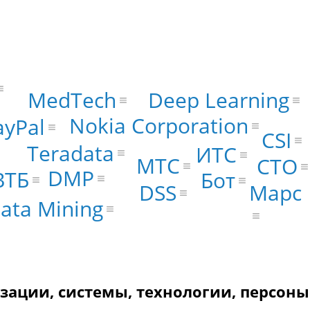
MedTech
Deep Learning
Nokia Corporation
ayPal
CSI
Teradata
ИТС
МТС
CTO
DMP
ВТБ
Бот
Марс
DSS
ata Mining
изации, системы, технологии, персоны