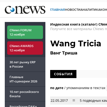
ГЛАВНАЯ
НОВОСТИ
АНАЛИТИКА
КО
Индексная книга (каталог) CNe
Получите все материалы CNews п
CNews FORUM
12 ноября
Wang Tricia
CNews AWARDS
12 ноября
Ванг Триша
30 лет рынку ERP
в России
СОБЫТИЯ
Главные
ИТ-сценарии
2026
по дате
/
упоминаниям в текстах
10 лет российского
бэкапа
22.05.2017
5 подводных ка
Российские ПАКи