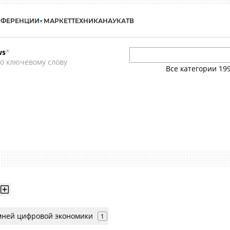
НФЕРЕНЦИИ
МАРКЕТ
ТЕХНИКА
НАУКА
ТВ
ws
*
о ключевому слову
Все категории
19
мней цифровой экономики
1