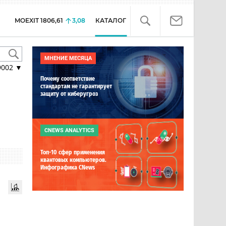
MOEXIT
1806,61
3,08
КАТАЛОГ
МНЕНИЕ МЕСЯЦА
9002
▼
Почему соответствие
стандартам не гарантирует
защиту от киберугроз
CNEWS ANALYTICS
Топ-10 сфер применения
квантовых компьютеров.
Инфографика CNews