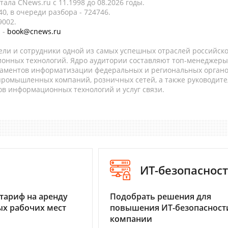
ала CNews.ru c 11.1998 до 08.2026 годы.
0, в очереди разбора - 724746.
9002.
 -
book@cnews.ru
ели и сотрудники одной из самых успешных отраслей российск
онных технологий. Ядро аудитории составляют топ-менеджеры
таментов информатизации федеральных и региональных орган
 промышленных компаний, розничных сетей, а также руководите
в информационных технологий и услуг связи.
I
ИТ-безопаснос
тариф на аренду
Подобрать решения для
х рабочих мест
повышения ИТ-безопасност
компании