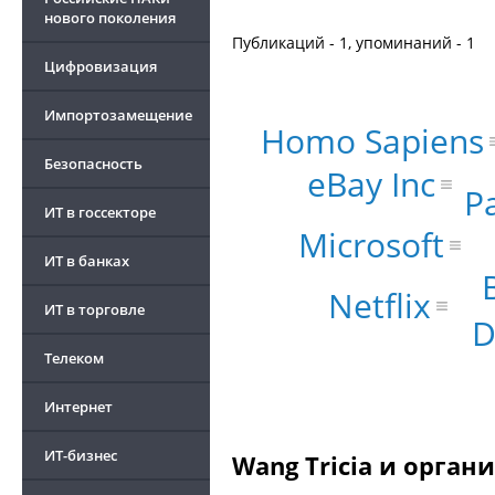
нового поколения
Публикаций - 1, упоминаний - 1
Цифровизация
Импортозамещение
Homo Sapiens
Безопасность
eBay Inc
P
ИТ в госсекторе
Microsoft
ИТ в банках
Netflix
ИТ в торговле
D
Телеком
Интернет
ИТ-бизнес
Wang Tricia и орган