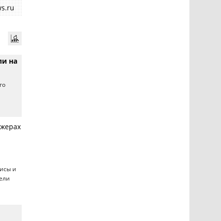
s.ru
ли на
го
джерах
висы и
тели