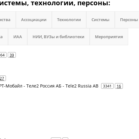
системы, технологии, персоны:
мства
Ассоциации
Технологии
Системы
Персоны
са
ИАА
НИИ, ВУЗы и библиотеки
Мероприятия
964
39
27
 РТ-Мобайл - Теле2 Россия АБ - Tele2 Russia AB
3341
16