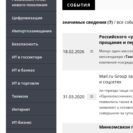
нового поколения
СОБЫТИЯ
Цифровизация
значимые сведения (7)
/
все соб
Импортозамещение
Российского «
прощание и пе
Безопасность
18.02.2026
Минус один мессен
ИТ в госсекторе
мессенджера «
Там
компания «сосред
ИТ в банках
Mail.ru Group з
и соцсетях
ИТ в торговле
ли гораздо чаще с
Телеком
31.03.2020
«Одноклассниках»,
появились также в
заявляют о готовн
Интернет
совершили за сутки
ИТ-бизнес
Минкомсвязи п