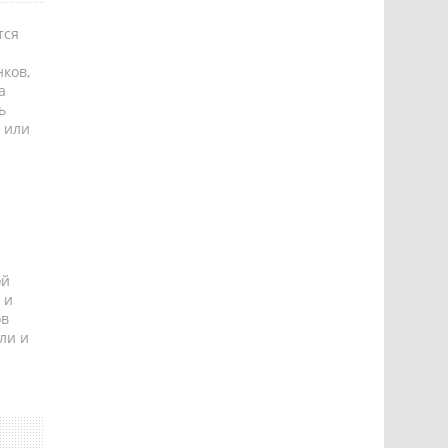
тся
ков,
а
ь
 или
ой
 и
ов
ли и