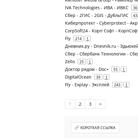
IVA Technologies - ИВА - ИВКС
36
Сбер - 2ГИС - 2GIS - ДубльГИС
43
Киберпротект - Cyberprotect - Ак
CorpSoft24 - Корп Софт - КорпСоф
Fly
214
1
Дневник.ру - Dnevnik.ru - Эдью
Сбер - Сбербанк Технологии - Сбе
Zello
25
1
Доктор рядом - Doc+
55
1
DigitalOcean
39
1
Fly - Explay - Эксплей
243
1
1
2
3
>
КОРОТКАЯ ССЫЛКА