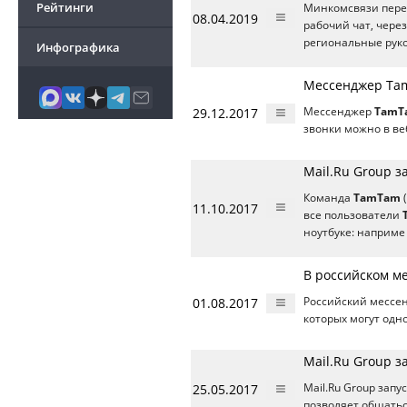
Рейтинги
Минкомсвязи пере
08.04.2019
рабочий чат, чере
региональные рук
Инфографика
Мессенджер Tam
29.12.2017
Мессенджер
TamT
звонки можно в ве
Mail.Ru Group 
Команда
TamTam
(
11.10.2017
все пользователи
ноутбуке: наприме
В российском м
01.08.2017
Российский мессе
которых могут од
Mail.Ru Group 
25.05.2017
Mail.Ru Group за
позволяет общатьс