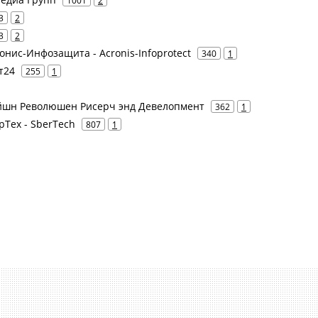
1001
2
3
2
3
2
ронис-Инфозащита - Acronis-Infoprotect
340
1
т24
255
1
кейшн Революшен Рисерч энд Девелопмент
362
1
рТех - SberTech
807
1