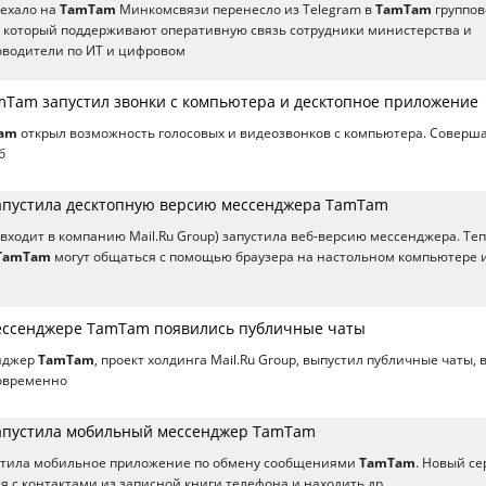
ехало на
TamTam
Минкомсвязи перенесло из Telegram в
TamTam
группов
з который поддерживают оперативную связь сотрудники министерства и
оводители по ИТ и цифровом
Tam запустил звонки с компьютера и десктопное приложение
am
открыл возможность голосовых и видеозвонков с компьютера. Соверш
б
запустила десктопную версию мессенджера TamTam
входит в компанию Mail.Ru Group) запустила веб-версию мессенджера. Те
TamTam
могут общаться с помощью браузера на настольном компьютере 
ессенджере TamTam появились публичные чаты
нджер
TamTam
, проект холдинга Mail.Ru Group, выпустил публичные чаты, 
новременно
запустила мобильный мессенджер TamTam
пустила мобильное приложение по обмену сообщениями
TamTam
. Новый се
я с контактами из записной книги телефона и находить др