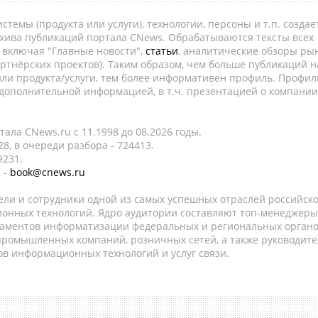
темы (продукта или услуги), технологии, персоны и т.п. создае
рхива публикаций портала CNews. Обрабатываются тексты всех
, включая "Главные новости",
статьи
, аналитические обзоры рын
ртнёрских проектов). Таким образом, чем больше публикаций н
ли продукта/услуги, тем более информативен профиль. Профил
 дополнительной информацией, в т.ч. презентацией о компании
ала CNews.ru c 11.1998 до 08.2026 годы.
8, в очереди разбора - 724413.
9231.
 -
book@cnews.ru
ели и сотрудники одной из самых успешных отраслей российск
онных технологий. Ядро аудитории составляют топ-менеджеры
таментов информатизации федеральных и региональных орган
 промышленных компаний, розничных сетей, а также руководите
в информационных технологий и услуг связи.