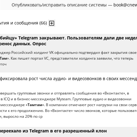
Опубликовать/исправить описание системы —
book@cnew
ытия и сообщения (66)
убийцу» Telegram закрывают. Пользователям дали две неде
ренос данных. Опрос
джер Российский холдинг VK официально подтвердил факт закрытия свое
Там
». Как пишет портал VC, представители холдинга заявили, что теперь
оточ
афиксировала рост числа аудио- и видеозвонков в своих мессен
овершать групповые звонки и отправлять сообщения во «Вконтакте», в
 в ICQ и в бизнес-мессенджере Myteam. Групповые аудио и видеозвонки
 мессенджере «
Тамтам
». В компании отмечают рост нагрузки на свои сер
ости к его продолжению. Во «Вконтакте» число звонков, которые пользова
, выросло на 20% по ср
ереехало из Telegram в его разрешенный клон