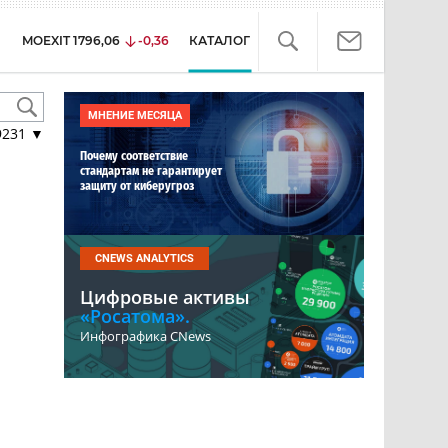
MOEXIT
1796,06
-0,36
КАТАЛОГ
МНЕНИЕ МЕСЯЦА
9231
▼
Почему соответствие
стандартам не гарантирует
защиту от киберугроз
CNEWS ANALYTICS
Цифровые активы
«Росатома».
Инфографика CNews