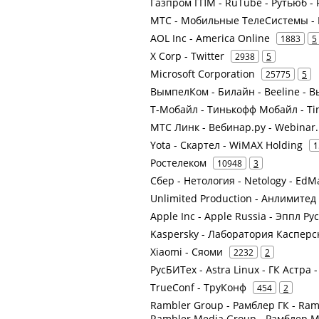
Газпром ГПМ - RuTube - Рутьюб - 
МТС - Мобильные ТелеСистемы - 
AOL Inc - America Online
1883
5
X Corp - Twitter
2938
5
Microsoft Corporation
25775
5
ВымпелКом - Билайн - Beeline -
Т-Мобайл - Тинькофф Мобайл - Tin
МТС Линк - Вебинар.ру - Webinar.
Yota - Скартел - WiMAX Holding
1
Ростелеком
10948
3
Сбер - Нетология - Netology - EdM
Unlimited Production - Анлимите
Apple Inc - Apple Russia - Эппл Рус
Kaspersky - Лаборатория Касперс
Xiaomi - Сяоми
2232
2
РусБИТех - Astra Linux - ГК Астра 
TrueConf - ТруКонф
454
2
Rambler Group - Рамблер ГК - Ram
Rambler Media Group - Рамблер 