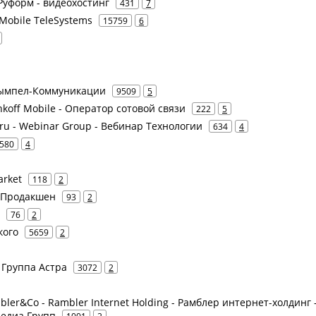
Руформ - видеохостинг
431
7
Mobile TeleSystems
15759
6
 Вымпел-Коммуникации
9509
5
koff Mobile - Оператор сотовой связи
222
5
ru - Webinar Group - Вебинар Технологии
634
4
580
4
arket
118
2
д Продакшен
93
2
76
2
кого
5659
2
- Группа Астра
3072
2
bler&Co - Rambler Internet Holding - Рамблер интернет-холдинг 
Медиа Групп