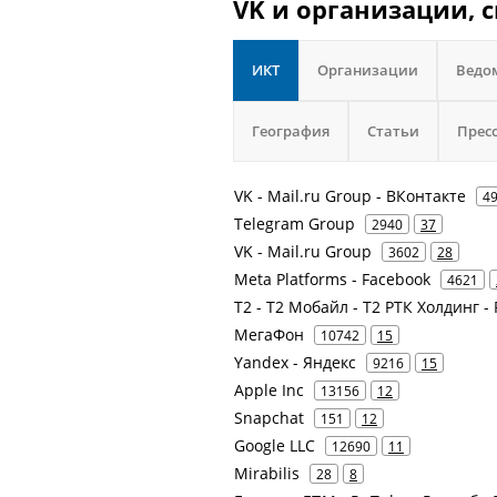
VK и организации, 
ИКТ
Организации
Ведо
География
Статьи
Прес
VK - Mail.ru Group - ВКонтакте
4
Telegram Group
2940
37
VK - Mail.ru Group
3602
28
Meta Platforms - Facebook
4621
Т2 - Т2 Мобайл - Т2 РТК Холдинг -
МегаФон
10742
15
Yandex - Яндекс
9216
15
Apple Inc
13156
12
Snapchat
151
12
Google LLC
12690
11
Mirabilis
28
8