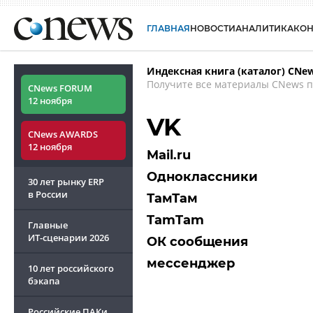
ГЛАВНАЯ
НОВОСТИ
АНАЛИТИКА
КО
Индексная книга (каталог) CNe
Получите все материалы CNews п
CNews FORUM
12 ноября
VK
CNews AWARDS
12 ноября
Mail.ru
Одноклассники
30 лет рынку ERP
в России
ТамТам
TamTam
Главные
ИТ-сценарии
2026
ОК сообщения
мессенджер
10 лет российского
бэкапа
Российские ПАКи