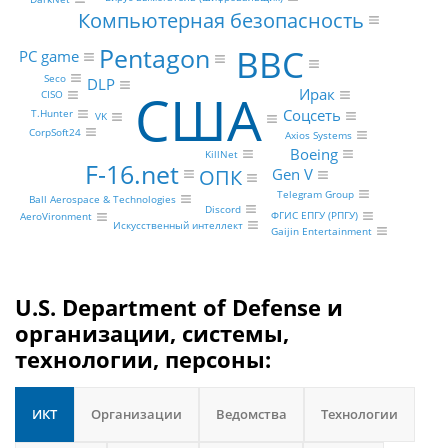
Компьютерная безопасность
BBC
Pentagon
PC game
Seco
DLP
США
Ирак
CISO
Соцсеть
T.Hunter
VK
CorpSoft24
Axios Systems
Boeing
KillNet
F-16.net
ОПК
Gen V
Telegram Group
Ball Aerospace & Technologies
Discord
ФГИС ЕПГУ (РПГУ)
AeroVironment
Искусственный интеллект
Gaijin Entertainment
U.S. Department of Defense и
организации, системы,
технологии, персоны:
ИКТ
Организации
Ведомства
Технологии