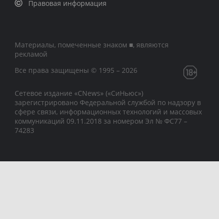
Правовая информация
Материалы, помеченные знаком ■, являются
рекламой
Все права защищены © 1995 – 2026
Сетевое издание «CNews» («СиНьюс»)
зарегистрировано Федеральной службой по надзору в
сфере связи, информационных технологий и массовых
коммуникаций 09.11.2018 за номером Эл № ФС77 –
74283