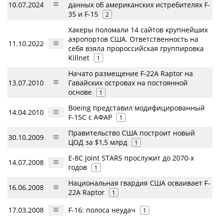
10.07.2024
данных об американских истребителях F-
35 и F-15
2
Хакеры поломали 14 сайтов крупнейших
аэропортов США. Ответственность на
11.10.2022
себя взяла пророссийская группировка
Killnet
1
Начато размещение F-22A Raptor на
13.07.2010
Гавайских островах на постоянной
основе
1
Boeing представил модифицированный
14.04.2010
F-15C с АФАР
1
Правительство США построит новый
30.10.2009
ЦОД за $1,5 млрд
1
E-8C Joint STARS прослужит до 2070-х
14.07.2008
годов
1
Национальная гвардия США осваивает F-
16.06.2008
22A Raptor
1
17.03.2008
F-16: полоса неудач
1