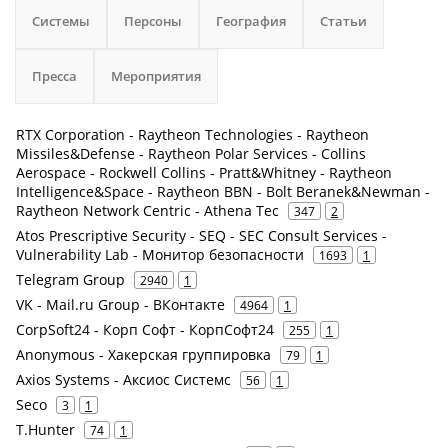
Системы
Персоны
География
Статьи
Пресса
Мероприятия
RTX Corporation - Raytheon Technologies - Raytheon
Missiles&Defense - Raytheon Polar Services - Collins
Aerospace - Rockwell Collins - Pratt&Whitney - Raytheon
Intelligence&Space - Raytheon BBN - Bolt Beranek&Newman -
Raytheon Network Centric - Athena Tec
347
2
Atos Prescriptive Security - SEQ - SEC Consult Services -
Vulnerability Lab - Монитор безопасности
1693
1
Telegram Group
2940
1
VK - Mail.ru Group - ВКонтакте
4964
1
CorpSoft24 - Корп Софт - КорпСофт24
255
1
Anonymous - Хакерская группировка
79
1
Axios Systems - Аксиос Системс
56
1
Seco
3
1
T.Hunter
74
1