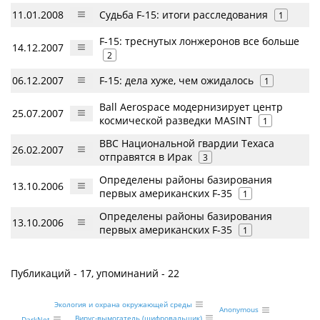
11.01.2008
Судьба F-15: итоги расследования
1
F-15: треснутых лонжеронов все больше
14.12.2007
2
06.12.2007
F-15: дела хуже, чем ожидалось
1
Ball Aerospace модернизирует центр
25.07.2007
космической разведки MASINT
1
ВВС Национальной гвардии Техаса
26.02.2007
отправятся в Ирак
3
Определены районы базирования
13.10.2006
первых американских F-35
1
Определены районы базирования
13.10.2006
первых американских F-35
1
Публикаций - 17, упоминаний - 22
Экология и охрана окружающей среды
Anonymous
Вирус-вымогатель (шифровальщик)
DarkNet