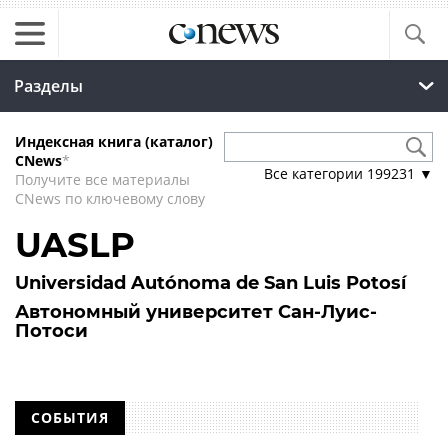
Разделы
Индексная книга (каталог)
CNews
*
Все категории
199231
▼
Получите все материалы
CNews по ключевому слову
UASLP
Universidad Autónoma de San Luis Potosí
Автономный университет Сан-Луис-
Потоси
СОБЫТИЯ