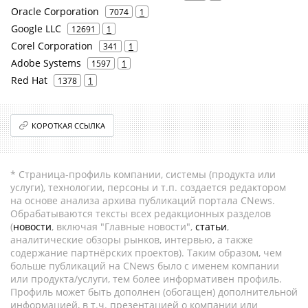
Oracle Corporation
7074
1
Google LLC
12691
1
Corel Corporation
341
1
Adobe Systems
1597
1
Red Hat
1378
1
КОРОТКАЯ ССЫЛКА
* Страница-профиль компании, системы (продукта или
услуги), технологии, персоны и т.п. создается редактором
на основе анализа архива публикаций портала CNews.
Обрабатываются тексты всех редакционных разделов
(
новости
, включая "Главные новости",
статьи
,
аналитические обзоры рынков, интервью, а также
содержание партнёрских проектов). Таким образом, чем
больше публикаций на CNews было с именем компании
или продукта/услуги, тем более информативен профиль.
Профиль может быть дополнен (обогащен) дополнительной
информацией, в т.ч. презентацией о компании или