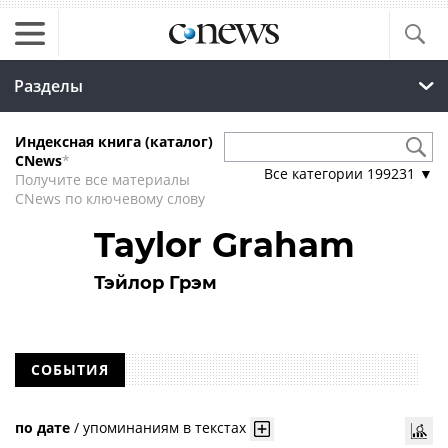
Разделы
Индексная книга (каталог)
CNews
*
Все категории
199231
▼
Получите все материалы
CNews по ключевому слову
Taylor Graham
Тэйлор Грэм
СОБЫТИЯ
по дате
/
упоминаниям в текстах