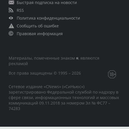
Быстрая подписка на новости
RSS
Политика конфиденциальности
Сообщить об ошибке
Правовая информация
Материалы, помеченные знаком ■, являются
рекламой
Все права защищены © 1995 – 2026
Сетевое издание «CNews» («СиНьюс»)
зарегистрировано Федеральной службой по надзору в
сфере связи, информационных технологий и массовых
коммуникаций 09.11.2018 за номером Эл № ФС77 –
74283