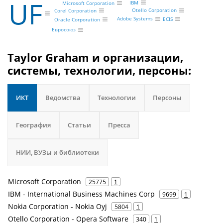
UF
IBM
Microsoft Corporation
Otello Corporation
Corel Corporation
Adobe Systems
ECIS
Oracle Corporation
Евросоюз
Taylor Graham и организации,
системы, технологии, персоны:
ИКТ
Ведомства
Технологии
Персоны
География
Статьи
Пресса
НИИ, ВУЗы и библиотеки
Microsoft Corporation
25775
1
IBM - International Business Machines Corp
9699
1
Nokia Corporation - Nokia Oyj
5804
1
Otello Corporation - Opera Software
340
1