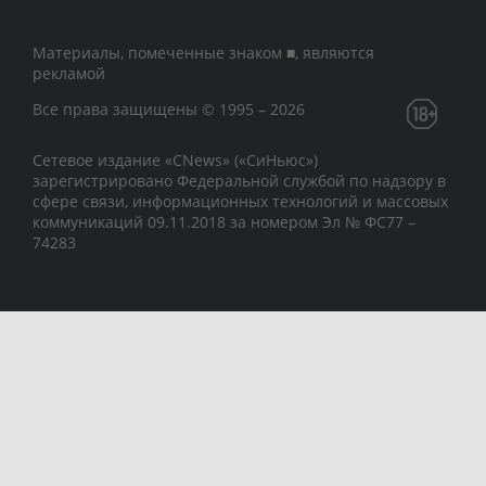
Материалы, помеченные знаком ■, являются
рекламой
Все права защищены © 1995 – 2026
Сетевое издание «CNews» («СиНьюс»)
зарегистрировано Федеральной службой по надзору в
сфере связи, информационных технологий и массовых
коммуникаций 09.11.2018 за номером Эл № ФС77 –
74283