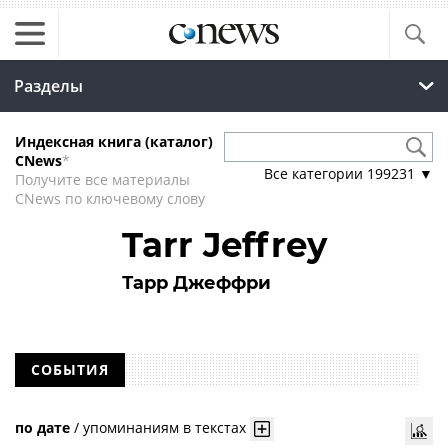
Разделы
Индексная книга (каталог)
CNews
*
Все категории
199231
▼
Получите все материалы
CNews по ключевому слову
Tarr Jeffrey
Тарр Джеффри
СОБЫТИЯ
по дате
/
упоминаниям в текстах