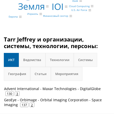
Азия
Земля
IOI
Cloud Computing
U.S. Air Force
Израиль
Финансовый сектор
Европа
Tarr Jeffrey и организации,
системы, технологии, персоны:
ИКТ
Ведомства
Технологии
Системы
География
Статьи
Мероприятия
Advent International - Maxar Technologies - DigitalGlobe
130
3
GeoEye - OrbImage - Orbital Imaging Corporation - Space
Imaging
137
2