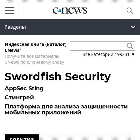
Разделы
Индексная книга (каталог)
CNews
*
Все категории
199231
▼
Получите все материалы
CNews по ключевому слову
Swordfish Security
AppSec Sting
Стингрей
Платформа для анализа защищенности
мобильных приложений
СОБЫТИЯ