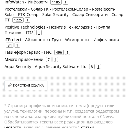
InfoWatch - Инфовотч
1185
1
Ростелеком - Сόлар ГК - Ростелеком-Солар - Rostelecom-
Solar - РТК-Солар - Solar Security - Солар Секьюрити - Солар
ПТ
1225
1
Positive Technologies - Позитив Текнолоджиз - Группа
Позитив
1778
1
iTProtect - Айтипротект Груп - Айтипротэкт - Инфозащита
84
1
Газинформсервис - ГИС
496
1
Много приложений
7
1
Aqua Security - Aqua Security Software Ltd
8
1
КОРОТКАЯ ССЫЛКА
* Страница-профиль компании, системы (продукта или
услуги), технологии, персоны и т.п. создается редактором
на основе анализа архива публикаций портала CNews.
Обрабатываются тексты всех редакционных разделов
(
новости
, включая "Главные новости",
статьи
,