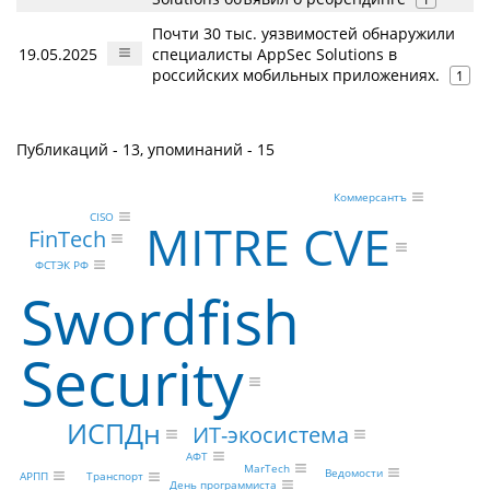
Почти 30 тыс. уязвимостей обнаружили
19.05.2025
специалисты AppSec Solutions в
российских мобильных приложениях.
1
Публикаций - 13, упоминаний - 15
Коммерсантъ
CISO
MITRE CVE
FinTech
ФСТЭК РФ
Swordfish
Security
ИСПДн
ИТ-экосистема
АФТ
MarTech
Ведомости
АРПП
Транспорт
День программиста