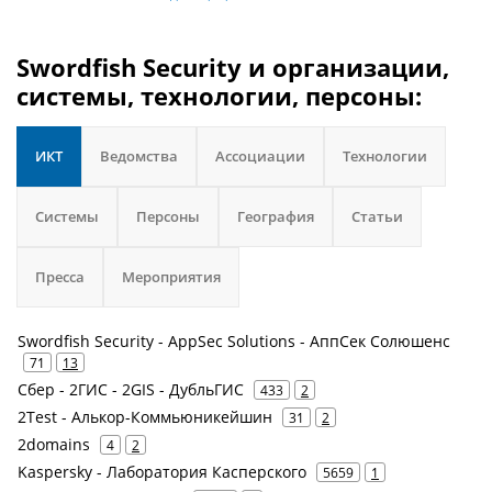
Swordfish Security и организации,
системы, технологии, персоны:
ИКТ
Ведомства
Ассоциации
Технологии
Системы
Персоны
География
Статьи
Пресса
Мероприятия
Swordfish Security - AppSec Solutions - АппСек Солюшенс
71
13
Сбер - 2ГИС - 2GIS - ДубльГИС
433
2
2Test - Алькор-Коммьюникейшин
31
2
2domains
4
2
Kaspersky - Лаборатория Касперского
5659
1