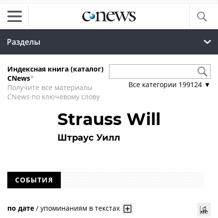
Разделы
Индексная книга (каталог)
CNews
*
Все категории
199124
▼
Получите все материалы
CNews по ключевому слову
Strauss Will
Штраус Уилл
СОБЫТИЯ
по дате
/
упоминаниям в текстах