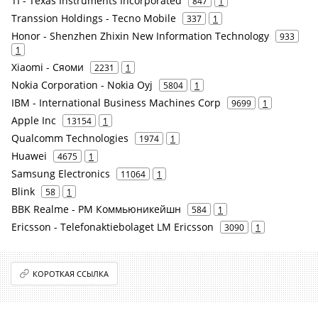
TI - Texas Instruments Incorporated
847
1
Transsion Holdings - Tecno Mobile
337
1
Honor - Shenzhen Zhixin New Information Technology
933
1
Xiaomi - Сяоми
2231
1
Nokia Corporation - Nokia Oyj
5804
1
IBM - International Business Machines Corp
9699
1
Apple Inc
13154
1
Qualcomm Technologies
1974
1
Huawei
4675
1
Samsung Electronics
11064
1
Blink
58
1
BBK Realme - РМ Коммьюникейшн
584
1
Ericsson - Telefonaktiebolaget LM Ericsson
3090
1
КОРОТКАЯ ССЫЛКА