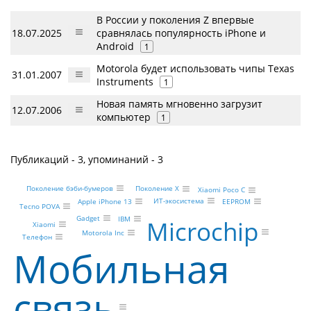
В России у поколения Z впервые
18.07.2025
сравнялась популярность iPhone и
Android
1
Motorola будет использовать чипы Texas
31.01.2007
Instruments
1
Новая память мгновенно загрузит
12.07.2006
компьютер
1
Публикаций - 3, упоминаний - 3
Поколение бэби-бумеров
Поколение X
Xiaomi Poco C
ИТ-экосистема
EEPROM
Apple iPhone 13
Tecno POVA
Gadget
IBM
Microchip
Xiaomi
Motorola Inc
Телефон
Мобильная
связь