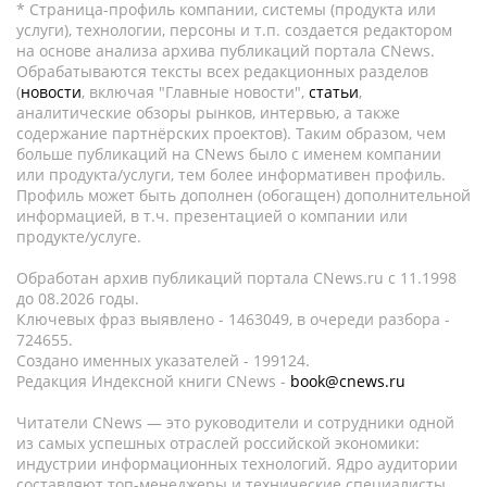
* Страница-профиль компании, системы (продукта или
услуги), технологии, персоны и т.п. создается редактором
на основе анализа архива публикаций портала CNews.
Обрабатываются тексты всех редакционных разделов
(
новости
, включая "Главные новости",
статьи
,
аналитические обзоры рынков, интервью, а также
содержание партнёрских проектов). Таким образом, чем
больше публикаций на CNews было с именем компании
или продукта/услуги, тем более информативен профиль.
Профиль может быть дополнен (обогащен) дополнительной
информацией, в т.ч. презентацией о компании или
продукте/услуге.
Обработан архив публикаций портала CNews.ru c 11.1998
до 08.2026 годы.
Ключевых фраз выявлено - 1463049, в очереди разбора -
724655.
Создано именных указателей - 199124.
Редакция Индексной книги CNews -
book@cnews.ru
Читатели CNews — это руководители и сотрудники одной
из самых успешных отраслей российской экономики:
индустрии информационных технологий. Ядро аудитории
составляют топ-менеджеры и технические специалисты