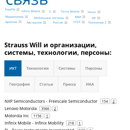
FreePik
Infinix Mobile
Tecno Mobile
TI
Honor
Медиаплеер
RAM
Мобильные системы
ISP
Аризона
СССР
Поколение Z
Россия
Австралия
Strauss Will и организации,
системы, технологии, персоны:
ИКТ
Технологии
Системы
Персоны
География
Статьи
Пресса
ИАА
NXP Semiconductors - Freescale Semiconductor
154
2
Lenovo Motorola
3566
2
Motorola Inc
1156
1
Infinix Mobile - Infinix Mobility
218
1