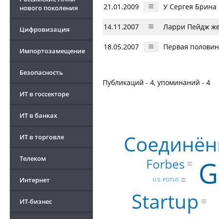
21.01.2009
У Сергея Брина
нового поколения
14.11.2007
Ларри Пейдж ж
Цифровизация
18.05.2007
Первая половин
Импортозамещение
Безопасность
Публикаций - 4, упоминаний - 4
ИТ в госсекторе
ИТ в банках
Соединён
ИТ в торговле
Телеком
G
Forbes
Интернет
U.S. POTUS
Startup
ИТ-бизнес