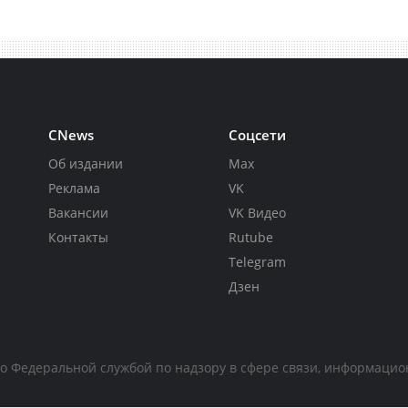
CNews
Соцсети
Об издании
Max
Реклама
VK
Вакансии
VK Видео
Контакты
Rutube
Telegram
Дзен
но Федеральной службой по надзору в сфере связи, информаци