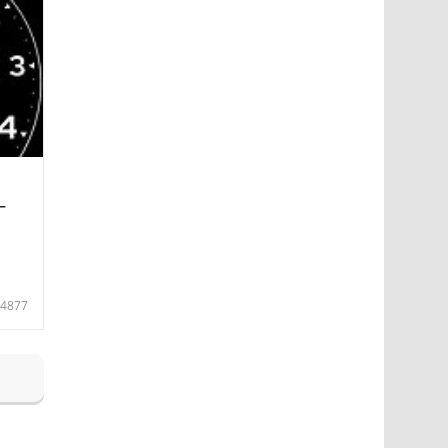
—
4877