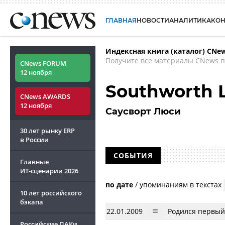
ГЛАВНАЯ
НОВОСТИ
АНАЛИТИКА
КО
Индексная книга (каталог) CNe
Получите все материалы CNews п
CNews FORUM
12 ноября
Southworth 
CNews AWARDS
12 ноября
Саусворт Люси
30 лет рынку ERP
в России
СОБЫТИЯ
Главные
ИТ-сценарии
2026
по дате
/
упоминаниям в текстах
10 лет российского
бэкапа
22.01.2009
Родился первый
Российские ПАКи