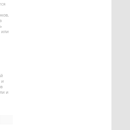
тся
ков,
а
ь
 или
ой
 и
ов
ли и