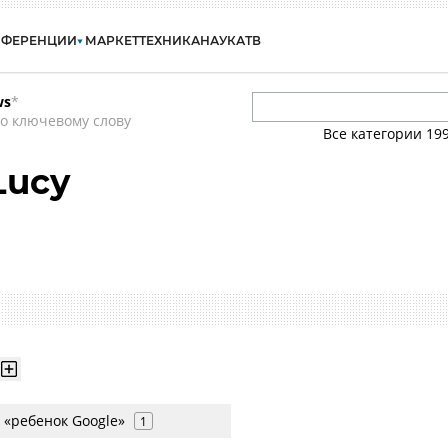
НФЕРЕНЦИИ
МАРКЕТ
ТЕХНИКА
НАУКА
ТВ
ws
*
о ключевому слову
Все категории
19
Lucy
 «ребенок Google»
1