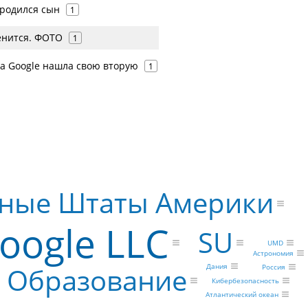
 родился сын
1
енится. ФОТО
1
а Google нашла свою вторую
1
ные Штаты Америки
oogle LLC
SU
UMD
Астрономия
Образование
Дания
Россия
Кибербезопасность
Атлантический океан