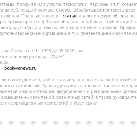
темы (продукта или услуги), технологии, персоны и т.п. создае
рхива публикаций портала CNews. Обрабатываются тексты всех
, включая "Главные новости",
статьи
, аналитические обзоры рын
ртнёрских проектов). Таким образом, чем больше публикаций н
ли продукта/услуги, тем более информативен профиль. Профил
 дополнительной информацией, в т.ч. презентацией о компании
ала CNews.ru c 11.1998 до 08.2026 годы.
5, в очереди разбора - 724761.
9002.
 -
book@cnews.ru
ели и сотрудники одной из самых успешных отраслей российск
онных технологий. Ядро аудитории составляют топ-менеджеры
таментов информатизации федеральных и региональных орган
 промышленных компаний, розничных сетей, а также руководите
в информационных технологий и услуг связи.