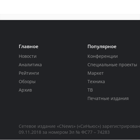
Главное
Популярное
Новости
Конференции
Аналитика
Специальные проекты
Рейтинги
Маркет
Обзоры
Техника
Архив
ТВ
Печатные издания
Сетевое издание «CNews» («СиНьюс») зарегистрирова
09.11.2018 за номером Эл № ФС77 – 74283