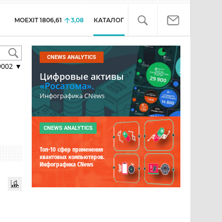
MOEXIT
1806,61
3,08
КАТАЛОГ
CNEWS ANALYTICS
9002
▼
Цифровые активы
«Росатома».
Инфографика CNews
CNEWS ANALYTICS
Топ-10 сфер применения
квантовых компьютеров.
Инфографика CNews