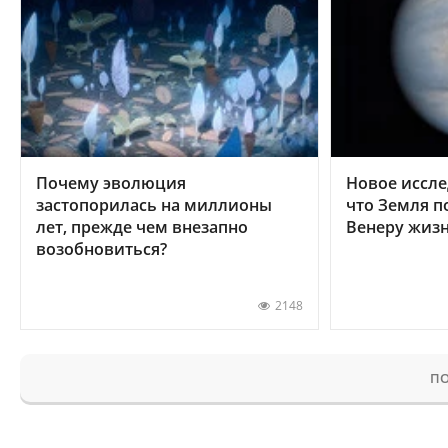
Почему эволюция
Новое иссле
застопорилась на миллионы
что Земля п
лет, прежде чем внезапно
Венеру жиз
возобновиться?
2148
ПО