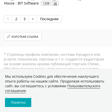
House - BIT Software
1208
36
1
2
3
>
Последняя
КОРОТКАЯ ССЫЛКА
* Страница-профиль компании, системы (продукта или
услуги), технологии, персоны и т.п. создается редактором
на основе анализа архива публикаций портала CNews.
Обрабатываются тексты всех редакционных разделов
(
новости
, включая "Главные новости",
статьи
,
Мы используем Сookies для обеспечения наилучшего
аналитические обзоры рынков, интервью, а также
опыта работы на нашем сайте. Продолжая использовать
содержание партнёрских проектов). Таким образом, чем
сайт, вы соглашаетесь с условиями
Пользовательского
больше публикаций на CNews было с именем компании
соглашения
.
или продукта/услуги, тем более информативен профиль.
Профиль может быть дополнен (обогащен) дополнительной
информацией, в т.ч. презентацией о компании или
Понятно
продукте/услуге.