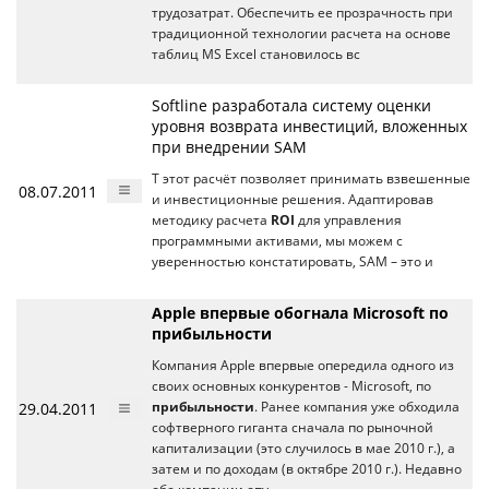
трудозатрат. Обеспечить ее прозрачность при
традиционной технологии расчета на основе
таблиц MS Excel становилось вс
Softline разработала систему оценки
уровня возврата инвестиций, вложенных
при внедрении SAM
Т этот расчёт позволяет принимать взвешенные
08.07.2011
и инвестиционные решения. Адаптировав
методику расчета
ROI
для управления
программными активами, мы можем с
уверенностью констатировать, SAM – это и
Apple впервые обогнала Microsoft по
прибыльности
Компания Apple впервые опередила одного из
своих основных конкурентов - Microsoft, по
29.04.2011
прибыльности
. Ранее компания уже обходила
софтверного гиганта сначала по рыночной
капитализации (это случилось в мае 2010 г.), а
затем и по доходам (в октябре 2010 г.). Недавно