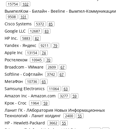
15754
102
ВымпелКом - Билайн - Beeline - Вымпел-Коммуникации
9508
101
Cisco Systems
5372
85
Google LLC
12687
83
HP Inc.
5883
82
Yandex - Яндекс
9211
79
Apple Inc
13154
74
Ростелеком
10945
70
Broadcom - VMware
2609
67
Softline - Софтлайн
3742
67
МегаФон
10736
65
Samsung Electronics
11064
63
Amazon Inc - Amazon.com
3277
59
Крок - Croc
1964
59
Ланит ГК - ЛАборатория Новых Информационных
Технологий - Ланит холдинг
2400
55
HP - Hewlett-Packard
3662
55