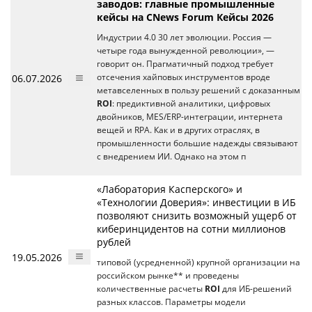
заводов: главные промышленные
кейсы на CNews Forum Кейсы 2026
Индустрии 4.0 30 лет эволюции. Россия —
четыре года вынужденной революции», —
говорит он. Прагматичный подход требует
06.07.2026
отсечения хайповых инструментов вроде
метавселенных в пользу решений с доказанным
ROI
: предиктивной аналитики, цифровых
двойников, MES/ERP-интеграции, интернета
вещей и RPA. Как и в других отраслях, в
промышленности большие надежды связывают
с внедрением ИИ. Однако на этом п
«Лаборатория Касперского» и
«Технологии Доверия»: инвестиции в ИБ
позволяют снизить возможный ущерб от
киберинцидентов на сотни миллионов
рублей
19.05.2026
типовой (усредненной) крупной организации на
российском рынке** и проведены
количественные расчеты
ROI
для ИБ-решений
разных классов. Параметры модели