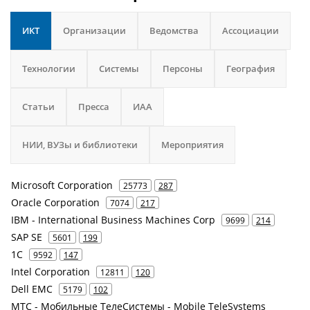
ИКТ
Организации
Ведомства
Ассоциации
Технологии
Системы
Персоны
География
Статьи
Пресса
ИАА
НИИ, ВУЗы и библиотеки
Мероприятия
Microsoft Corporation
25773
287
Oracle Corporation
7074
217
IBM - International Business Machines Corp
9699
214
SAP SE
5601
199
1С
9592
147
Intel Corporation
12811
120
Dell EMC
5179
102
МТС - Мобильные ТелеСистемы - Mobile TeleSystems