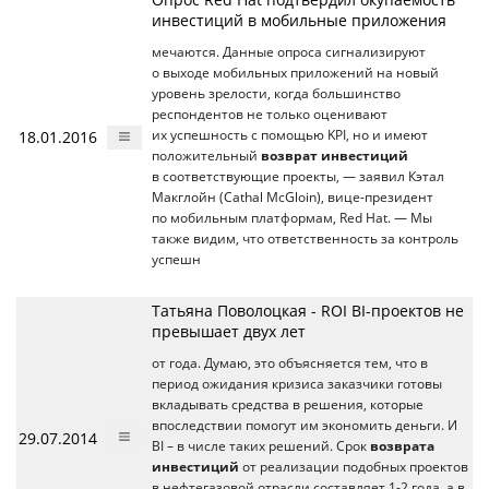
инвестиций в мобильные приложения
мечаются. Данные опроса сигнализируют
о выходе мобильных приложений на новый
уровень зрелости, когда большинство
респондентов не только оценивают
18.01.2016
их успешность с помощью KPI, но и имеют
положительный
возврат инвестиций
в соответствующие проекты, — заявил Кэтал
Макглойн (Cathal McGloin), вице-президент
по мобильным платформам, Red Hat. — Мы
также видим, что ответственность за контроль
успешн
Татьяна Поволоцкая - ROI BI-проектов не
превышает двух лет
от года. Думаю, это объясняется тем, что в
период ожидания кризиса заказчики готовы
вкладывать средства в решения, которые
впоследствии помогут им экономить деньги. И
29.07.2014
BI – в числе таких решений. Срок
возврата
инвестиций
от реализации подобных проектов
в нефтегазовой отрасли составляет 1-2 года, а в