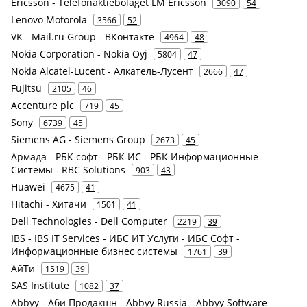
Ericsson - Telefonaktiebolaget LM Ericsson
3090
54
Lenovo Motorola
3566
52
VK - Mail.ru Group - ВКонтакте
4964
48
Nokia Corporation - Nokia Oyj
5804
47
Nokia Alcatel-Lucent - Алкатель-Лусент
2666
47
Fujitsu
2105
46
Accenture plc
719
45
Sony
6739
45
Siemens AG - Siemens Group
2673
45
Армада - РБК софт - РБК ИС - РБК Информационные
Системы - RBC Solutions
903
43
Huawei
4675
41
Hitachi - Хитачи
1501
41
Dell Technologies - Dell Computer
2219
39
IBS - IBS IT Services - ИБС ИТ Услуги - ИБС Софт -
Информационные бизнес системы
1761
39
АйТи
1519
39
SAS Institute
1082
37
Abbyy - Аби Продакшн - Abbyy Russia - Abbyy Software