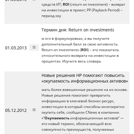
средств ИТ;
ROI
(return on investment) – возврат
на инвестиции в проект; PP (Payback Period) –
период оку
Термин дня: Return on investments
м его в формулировках, а вы получите
дополнительный балл за свою активность.
01.03.2013
Return on investments (
ROI
) – это показатель
относительного возврата на инвестиции в
процентах. Изучите весь словарь
Новые решения HP помогают повысить
«окупаемость информационных активов»
мать более взвешенные решения на их основе.
Новые решения помогают превратить
информацию в ключевой бизнес-ресурс,
инвестиции в который способны многократно
05.12.2012
окупить себя, сообщили CNews в компании.
«“
Окупаемость
информационных активов” —
это новый термин, обозначающий всю
совокупность преимуществ, получаемых