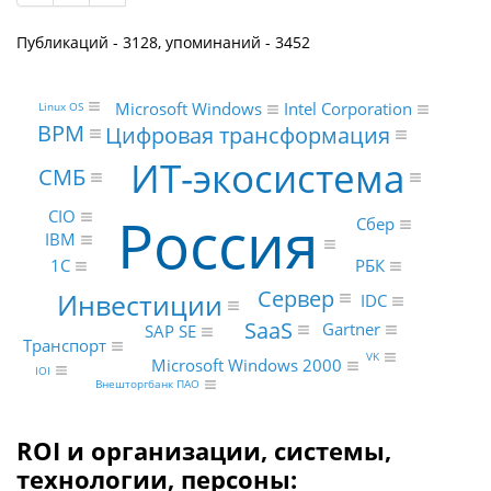
Публикаций - 3128, упоминаний - 3452
Microsoft Windows
Intel Corporation
Linux OS
BPM
Цифровая трансформация
ИТ-экосистема
СМБ
Россия
CIO
Сбер
IBM
1С
РБК
Сервер
Инвестиции
IDC
SaaS
Gartner
SAP SE
Транспорт
VK
Microsoft Windows 2000
IOI
Внешторгбанк ПАО
ROI и организации, системы,
технологии, персоны: