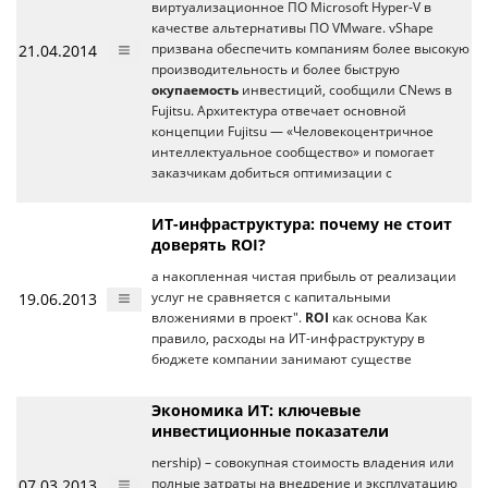
виртуализационное ПО Microsoft Hyper-V в
качестве альтернативы ПО VMware. vShape
21.04.2014
призвана обеспечить компаниям более высокую
производительность и более быструю
окупаемость
инвестиций, сообщили CNews в
Fujitsu. Архитектура отвечает основной
концепции Fujitsu — «Человекоцентричное
интеллектуальное сообщество» и помогает
заказчикам добиться оптимизации с
ИТ-инфраструктура: почему не стоит
доверять ROI?
а накопленная чистая прибыль от реализации
19.06.2013
услуг не сравняется с капитальными
вложениями в проект".
ROI
как основа Как
правило, расходы на ИТ-инфраструктуру в
бюджете компании занимают существе
Экономика ИТ: ключевые
инвестиционные показатели
nership) – совокупная стоимость владения или
07.03.2013
полные затраты на внедрение и эксплуатацию