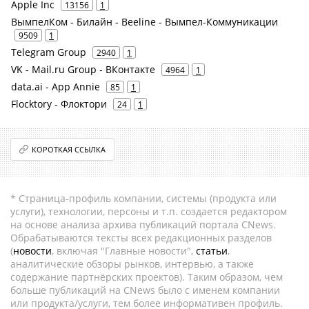
Apple Inc
13156
1
ВымпелКом - Билайн - Beeline - Вымпел-Коммуникации
9509
1
Telegram Group
2940
1
VK - Mail.ru Group - ВКонтакте
4964
1
data.ai - App Annie
85
1
Flocktory - Флоктори
24
1
КОРОТКАЯ ССЫЛКА
* Страница-профиль компании, системы (продукта или
услуги), технологии, персоны и т.п. создается редактором
на основе анализа архива публикаций портала CNews.
Обрабатываются тексты всех редакционных разделов
(
новости
, включая "Главные новости",
статьи
,
аналитические обзоры рынков, интервью, а также
содержание партнёрских проектов). Таким образом, чем
больше публикаций на CNews было с именем компании
или продукта/услуги, тем более информативен профиль.