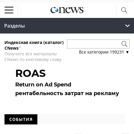
Разделы
Индексная книга (каталог)
CNews
*
Все категории
199231
▼
Получите все материалы
CNews по ключевому слову
ROAS
Return on Ad Spend
рентабельность затрат на рекламу
СОБЫТИЯ