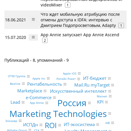
videoMixer
1
Что ждет мобильную атрибуцию после
18.06.2021
отмены доступа к IDFA: интервью с
Дмитрием Подопросветовым, Adapty
1
App Annie запускает App Annie Ascend
15.07.2020
2
Публикаций - 8, упоминаний - 9
Apple iOS
OTM Группа
ИТ-бюджет
Apple Inc
Ритейл Рокет
Рентабельность
Beeline
Mail.Ru myTarget
Marketplace
Искусственный интеллект
Магнит
e-Commerce
Россия
KPI
Lead
App Annie
Marketing Technologies
Зоозавр
ROI
IAB
ИТ-экосистема
ИСПДн
Alibaba Group
CTA