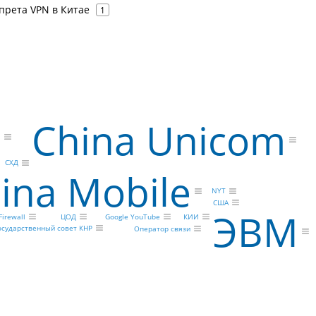
прета VPN в Китае
1
р
China Unicom
СХД
ina Mobile
NYT
США
ЭВМ
Google YouTube
Firewall
КИИ
ЦОД
осударственный совет КНР
Оператор связи