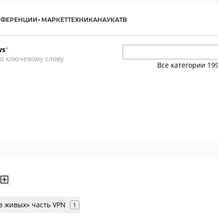
НФЕРЕНЦИИ
МАРКЕТ
ТЕХНИКА
НАУКА
ТВ
ws
*
о ключевому слову
Все категории
19
в живых» часть VPN
1