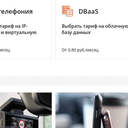
-телефония
DBaaS
тариф на IP-
Выбрать тариф на облачну
 и виртуальную
базу данных
месяц
От 0.80 руб./месяц