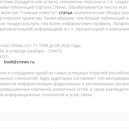
темы (продукта или услуги), технологии, персоны и т.п. создае
рхива публикаций портала CNews. Обрабатываются тексты всех
, включая "Главные новости",
статьи
, аналитические обзоры рын
ртнёрских проектов). Таким образом, чем больше публикаций н
ли продукта/услуги, тем более информативен профиль. Профил
 дополнительной информацией, в т.ч. презентацией о компании
ала CNews.ru c 11.1998 до 08.2026 годы.
8, в очереди разбора - 724413.
9231.
 -
book@cnews.ru
ели и сотрудники одной из самых успешных отраслей российск
онных технологий. Ядро аудитории составляют топ-менеджеры
таментов информатизации федеральных и региональных орган
 промышленных компаний, розничных сетей, а также руководите
в информационных технологий и услуг связи.