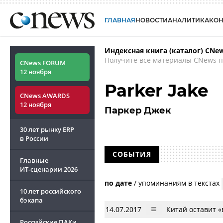
ГЛАВНАЯ
НОВОСТИ
АНАЛИТИКА
КО
Индексная книга (каталог) CNe
Получите все материалы CNews п
CNews FORUM
12 ноября
Parker Jake
CNews AWARDS
12 ноября
Паркер Джек
30 лет рынку ERP
в России
СОБЫТИЯ
Главные
ИТ-сценарии
2026
по дате
/
упоминаниям в текстах
10 лет российского
бэкапа
14.07.2017
Китай оставит «
Российские ПАКи