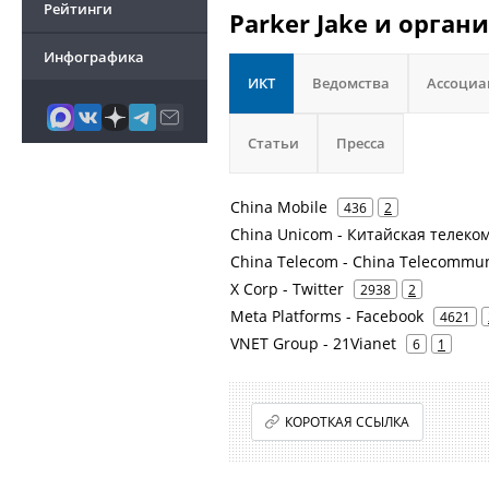
Рейтинги
Parker Jake и орган
Инфографика
ИКТ
Ведомства
Ассоци
Статьи
Пресса
China Mobile
436
2
China Unicom - Китайская телек
China Telecom - China Telecommun
X Corp - Twitter
2938
2
Meta Platforms - Facebook
4621
VNET Group - 21Vianet
6
1
КОРОТКАЯ ССЫЛКА