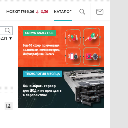
MOEXIT
1796,06
-0,36
КАТАЛОГ
CNEWS ANALYTICS
9231
▼
Топ-10 сфер применения
квантовых компьютеров.
Инфографика CNews
ТЕХНОЛОГИЯ МЕСЯЦА
Как выбрать сервер
для ЦОД и не прогадать
в перспективе