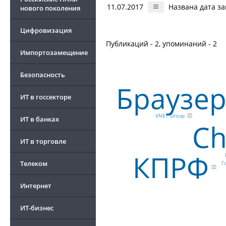
11.07.2017
Названа дата за
нового поколения
Цифровизация
Публикаций - 2, упоминаний - 2
Импортозамещение
Безопасность
Браузе
ИТ в госсекторе
VNET Group
ИТ в банках
Ch
ИТ в торговле
КПРФ
Телеком
Г
Интернет
ИТ-бизнес