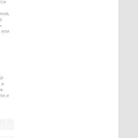
тся
ков,
а
ь
 или
ой
 и
ов
ли и