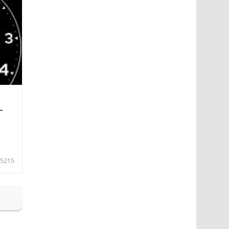
—
5215