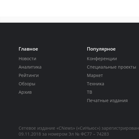
Главное
Популярное
Новости
Конференции
Аналитика
Специальные проекты
Рейтинги
Маркет
Обзоры
Техника
Архив
ТВ
Печатные издания
Сетевое издание «CNews» («СиНьюс») зарегистрирова
09.11.2018 за номером Эл № ФС77 – 74283