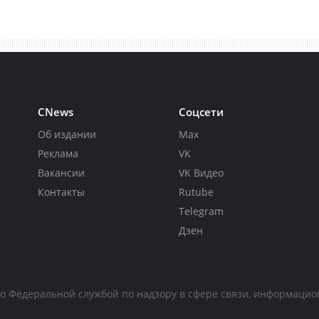
CNews
Соцсети
Об издании
Max
Реклама
VK
Вакансии
VK Видео
Контакты
Rutube
Telegram
Дзен
но Федеральной службой по надзору в сфере связи, информаци