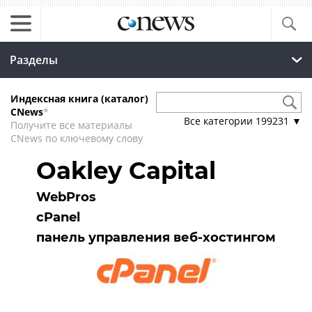
Разделы
Индексная книга (каталог)
CNews
*
Все категории
199231
▼
Получите все материалы
CNews по ключевому слову
Oakley Capital
WebPros
cPanel
панель управления веб-хостингом