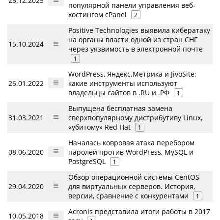
25.12.2025
популярной панели управления веб-
хостингом cPanel
2
Positive Technologies выявила кибератаку
на органы власти одной из стран СНГ
15.10.2024
через уязвимость в электронной почте
1
WordPress, Яндекс.Метрика и JivoSite:
26.01.2022
какие инструменты используют
владельцы сайтов в .RU и .РФ
1
Выпущена бесплатная замена
31.03.2021
сверхпопулярному дистрибутиву Linux,
«убитому» Red Hat
1
Началась ковровая атака перебором
08.06.2020
паролей против WordPress, MySQL и
PostgreSQL
1
Обзор операционной системы CentOS
29.04.2020
для виртуальных серверов. История,
версии, сравнение с конкурентами
1
Acronis представила итоги работы в 2017
10.05.2018