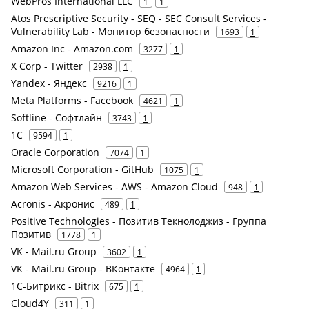
WebPros International LLC
1
1
Atos Prescriptive Security - SEQ - SEC Consult Services -
Vulnerability Lab - Монитор безопасности
1693
1
Amazon Inc - Amazon.com
3277
1
X Corp - Twitter
2938
1
Yandex - Яндекс
9216
1
Meta Platforms - Facebook
4621
1
Softline - Софтлайн
3743
1
1С
9594
1
Oracle Corporation
7074
1
Microsoft Corporation - GitHub
1075
1
Amazon Web Services - AWS - Amazon Cloud
948
1
Acronis - Акронис
489
1
Positive Technologies - Позитив Текнолоджиз - Группа
Позитив
1778
1
VK - Mail.ru Group
3602
1
VK - Mail.ru Group - ВКонтакте
4964
1
1С-Битрикс - Bitrix
675
1
Cloud4Y
311
1