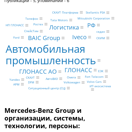
Публикаций - 5, упоминаний - 6
СКАУТ Платформа
Stellantis PSA
Mitsubishi Corporation
Телефон
Tata Motors
РФ
Ростех
Логистика
НП ГЛОНАСС
СпейсТим
седан
Iveco
BAIC Group
Ford
СКИМ
Автомобильная
промышленность
ГЛОНАСС
ГЛОНАСС АО
ЕЭК
Fort Telecom
Омега
СКАУТ
АвтоВАЗ
Yandex
Volvo Cars
DFM
Volkswagen
АРМ
ИТ-экосистема
Ситуационный центр (СЦ)
Mercedes-Benz Group и
организации, системы,
технологии, персоны: