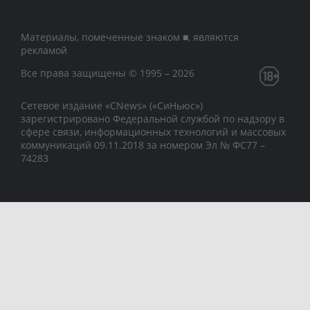
Материалы, помеченные знаком ■, являются
рекламой
Все права защищены © 1995 – 2026
Сетевое издание «CNews» («СиНьюс»)
зарегистрировано Федеральной службой по надзору в
сфере связи, информационных технологий и массовых
коммуникаций 09.11.2018 за номером Эл № ФС77 –
74283