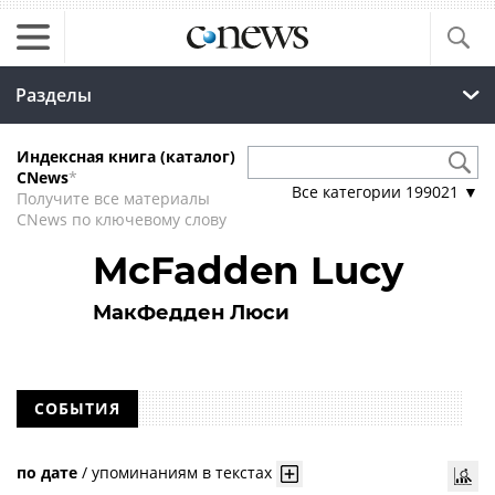
Разделы
Индексная книга (каталог)
CNews
*
Все категории
199021
▼
Получите все материалы
CNews по ключевому слову
McFadden Lucy
МакФедден Люси
СОБЫТИЯ
по дате
/
упоминаниям в текстах