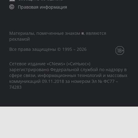
Правовая информация
Материалы, помеченные знаком ■, являются
рекламой
Все права защищены © 1995 – 2026
Сетевое издание «CNews» («СиНьюс»)
зарегистрировано Федеральной службой по надзору в
сфере связи, информационных технологий и массовых
коммуникаций 09.11.2018 за номером Эл № ФС77 –
74283