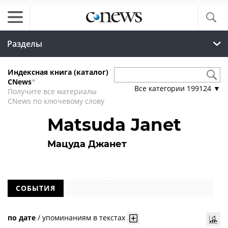
Разделы
Индексная книга (каталог)
CNews
*
Все категории
199124
▼
Получите все материалы
CNews по ключевому слову
Matsuda Janet
Мацуда Джанет
СОБЫТИЯ
по дате
/
упоминаниям в текстах