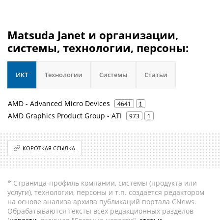
Matsuda Janet и организации,
системы, технологии, персоны:
ИКТ
Технологии
Системы
Статьи
AMD - Advanced Micro Devices
4641
1
AMD Graphics Product Group - ATI
973
1
КОРОТКАЯ ССЫЛКА
* Страница-профиль компании, системы (продукта или
услуги), технологии, персоны и т.п. создается редактором
на основе анализа архива публикаций портала CNews.
Обрабатываются тексты всех редакционных разделов