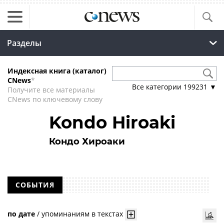
Разделы
Индексная книга (каталог)
CNews
*
Все категории
199231
▼
Получите все материалы
CNews по ключевому слову
Kondo Hiroaki
Кондо Хироаки
СОБЫТИЯ
по дате
/
упоминаниям в текстах