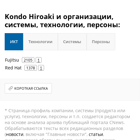
Kondo Hiroaki и организации,
системы, технологии, персоны:
ИКТ
Технологии
Системы
Персоны
Fujitsu
2105
1
Red Hat
1378
1
КОРОТКАЯ ССЫЛКА
* Страница-профиль компании, системы (продукта или
услуги), технологии, персоны и т.п. создается редактором
на основе анализа архива публикаций портала CNews.
Обрабатываются тексты всех редакционных разделов
(
новости
, включая "Главные новости",
статьи
,