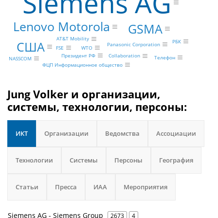
Siemens AG
Lenovo Motorola
GSMA
AT&T Mobility
РБК
США
Panasonic Corporation
WTO
FSE
Президент РФ
Collaboration
Телефон
NASSCOM
ФЦП Информационное общество
Jung Volker и организации,
системы, технологии, персоны:
ИКТ
Организации
Ведомства
Ассоциации
Технологии
Системы
Персоны
География
Статьи
Пресса
ИАА
Мероприятия
Siemens AG - Siemens Group
2673
4