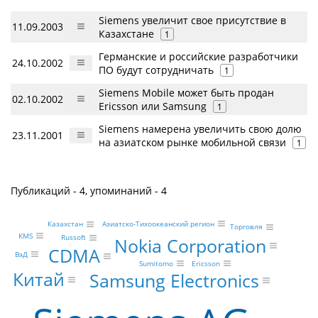
Siemens увеличит свое присутствие в
11.09.2003
Казахстане
1
Германские и российские разработчики
24.10.2002
ПО будут сотрудничать
1
Siemens Mobile может быть продан
02.10.2002
Ericsson или Samsung
1
Siemens намерена увеличить свою долю
23.11.2001
на азиатском рынке мобильной связи
1
Публикаций - 4, упоминаний - 4
Азиатско-Тихоокеанский регион
Казахстан
Торговля
KMS
Russoft
Nokia Corporation
CDMA
ВэД
Sumitomo
Ericsson
Китай
Samsung Electronics