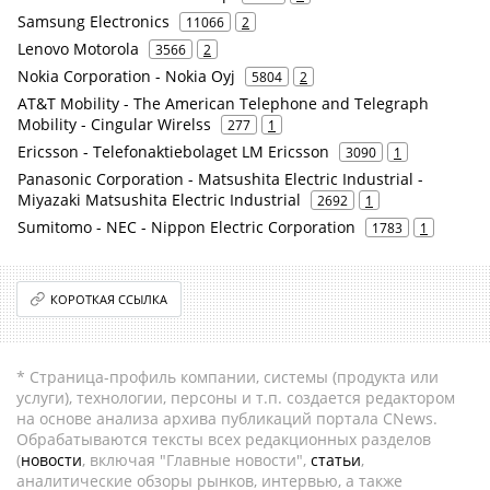
Samsung Electronics
11066
2
Lenovo Motorola
3566
2
Nokia Corporation - Nokia Oyj
5804
2
AT&T Mobility - The American Telephone and Telegraph
Mobility - Cingular Wirelss
277
1
Ericsson - Telefonaktiebolaget LM Ericsson
3090
1
Panasonic Corporation - Matsushita Electric Industrial -
Miyazaki Matsushita Electric Industrial
2692
1
Sumitomo - NEC - Nippon Electric Corporation
1783
1
КОРОТКАЯ ССЫЛКА
* Страница-профиль компании, системы (продукта или
услуги), технологии, персоны и т.п. создается редактором
на основе анализа архива публикаций портала CNews.
Обрабатываются тексты всех редакционных разделов
(
новости
, включая "Главные новости",
статьи
,
аналитические обзоры рынков, интервью, а также