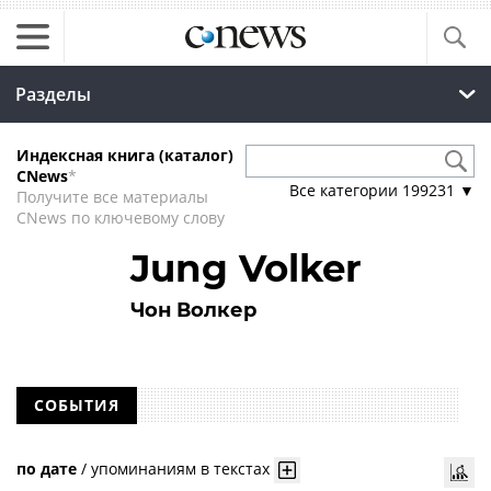
Разделы
Индексная книга (каталог)
CNews
*
Все категории
199231
▼
Получите все материалы
CNews по ключевому слову
Jung Volker
Чон Волкер
СОБЫТИЯ
по дате
/
упоминаниям в текстах