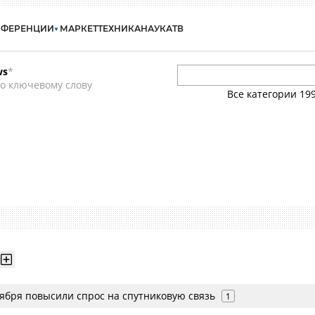
НФЕРЕНЦИИ
МАРКЕТ
ТЕХНИКА
НАУКА
ТВ
ws
*
о ключевому слову
Все категории
19
тября повысили спрос на спутниковую связь
1