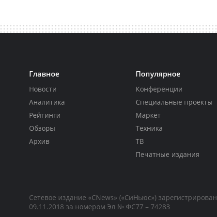
Главное
Популярное
Новости
Конференции
Аналитика
Специальные проекты
Рейтинги
Маркет
Обзоры
Техника
Архив
ТВ
Печатные издания
Сетевое издание «CNews» («СиНьюс») зарегистрирова
09.11.2018 за номером Эл № ФС77 – 74283