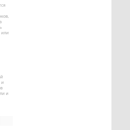
тся
ков,
а
ь
 или
ой
 и
ов
ли и