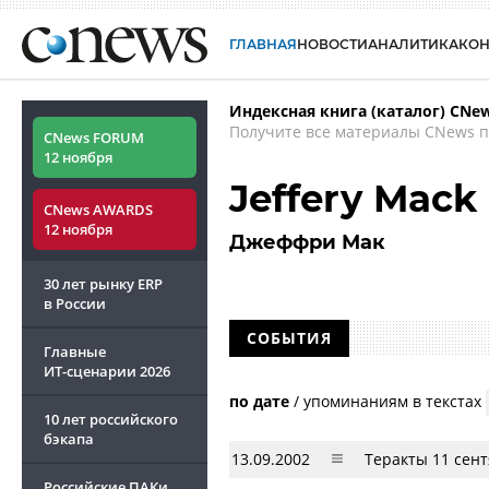
ГЛАВНАЯ
НОВОСТИ
АНАЛИТИКА
КО
Индексная книга (каталог) CNe
Получите все материалы CNews п
CNews FORUM
12 ноября
Jeffery Mack
CNews AWARDS
12 ноября
Джеффри Мак
30 лет рынку ERP
в России
СОБЫТИЯ
Главные
ИТ-сценарии
2026
по дате
/
упоминаниям в текстах
10 лет российского
бэкапа
13.09.2002
Теракты 11 сен
Российские ПАКи