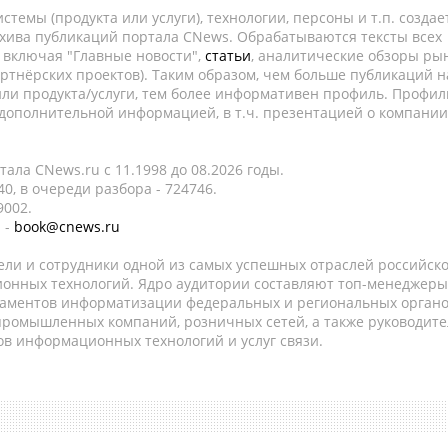
темы (продукта или услуги), технологии, персоны и т.п. создае
рхива публикаций портала CNews. Обрабатываются тексты всех
, включая "Главные новости",
статьи
, аналитические обзоры рын
ртнёрских проектов). Таким образом, чем больше публикаций н
ли продукта/услуги, тем более информативен профиль. Профил
 дополнительной информацией, в т.ч. презентацией о компании
ала CNews.ru c 11.1998 до 08.2026 годы.
0, в очереди разбора - 724746.
9002.
 -
book@cnews.ru
ели и сотрудники одной из самых успешных отраслей российск
онных технологий. Ядро аудитории составляют топ-менеджеры
таментов информатизации федеральных и региональных орган
 промышленных компаний, розничных сетей, а также руководите
в информационных технологий и услуг связи.