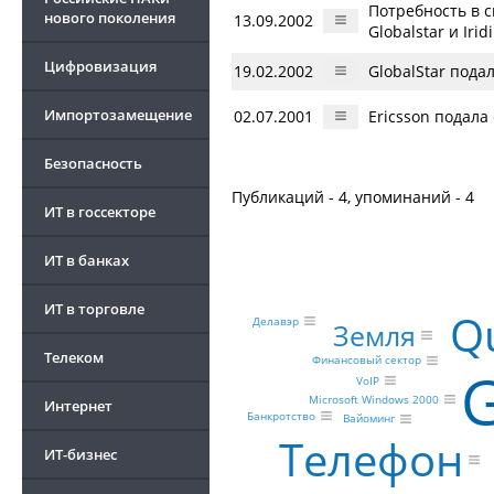
Потребность в с
нового поколения
13.09.2002
Globalstar и Iri
Цифровизация
19.02.2002
GlobalStar пода
Импортозамещение
02.07.2001
Ericsson подала
Безопасность
Публикаций - 4, упоминаний - 4
ИТ в госсекторе
ИТ в банках
ИТ в торговле
Q
Делавэр
Земля
Телеком
Финансовый сектор
G
VoIP
Microsoft Windows 2000
Интернет
Банкротство
Вайоминг
Телефон
ИТ-бизнес