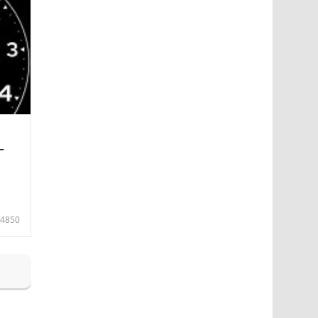
—
4850