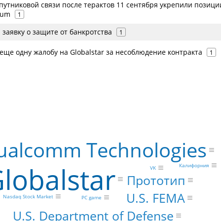
путниковой связи после терактов 11 сентября укрепили позици
dium
1
л заявку о защите от банкротства
1
 еще одну жалобу на Globalstar за несоблюдение контракта
1
ualcomm Technologies
lobalstar
Калифорния
VK
Прототип
U.S. FEMA
Nasdaq Stock Market
PC game
U.S. Department of Defense