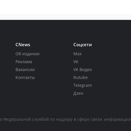
CNews
Соцсети
Об издании
Max
Реклама
VK
Вакансии
VK Видео
Контакты
Rutube
Telegram
Дзен
но Федеральной службой по надзору в сфере связи, информаци