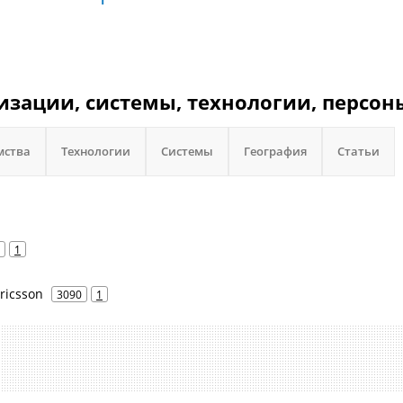
низации, системы, технологии, персон
мства
Технологии
Системы
География
Статьи
1
Ericsson
3090
1