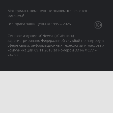
Материалы, помеченные знаком ■, являются
рекламой
Все права защищены © 1995 – 2026
Сетевое издание «CNews» («СиНьюс»)
зарегистрировано Федеральной службой по надзору в
сфере связи, информационных технологий и массовых
коммуникаций 09.11.2018 за номером Эл № ФС77 –
74283