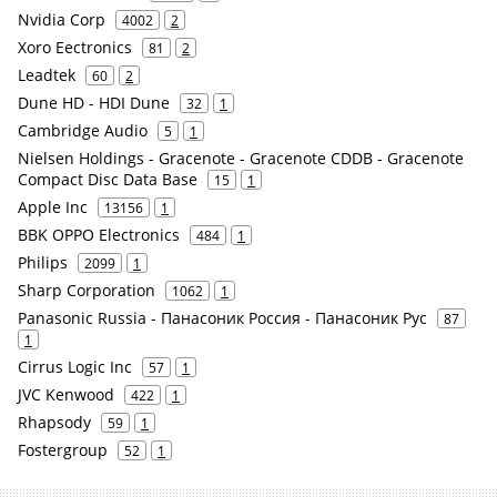
Nvidia Corp
4002
2
Xoro Eectronics
81
2
Leadtek
60
2
Dune HD - HDI Dune
32
1
Cambridge Audio
5
1
Nielsen Holdings - Gracenote - Gracenote CDDB - Gracenote
Compact Disc Data Base
15
1
Apple Inc
13156
1
BBK OPPO Electronics
484
1
Philips
2099
1
Sharp Corporation
1062
1
Panasonic Russia - Панасоник Россия - Панасоник Рус
87
1
Cirrus Logic Inc
57
1
JVC Kenwood
422
1
Rhapsody
59
1
Fostergroup
52
1