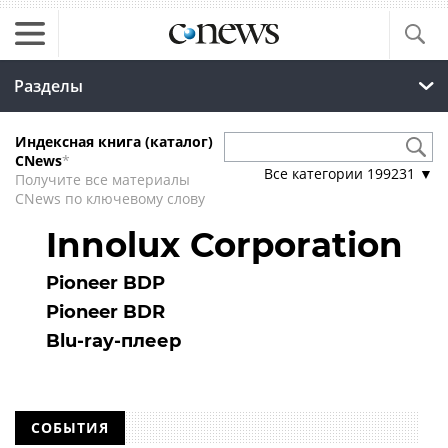
Разделы
Индексная книга (каталог)
CNews
*
Все категории
199231
▼
Получите все материалы
CNews по ключевому слову
Innolux Corporation
Pioneer BDP
Pioneer BDR
Blu-ray-плеер
СОБЫТИЯ