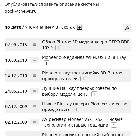
Опубликовать/исправить описание системы —
book@cnews.ru
по дате
/
упоминаниям в текстах
Обзор Blu-ray 3D медиаплеера OPPO BDP-
02.09.2015
103D
1
Pioneer объединила Wi-Fi, USB и Blu-ray
19.09.2013
1
Pioneer выпускает линейку 3D-Blu-ray-
24.12.2010
проигрывателей
1
Лучшие Blu-Ray плееры: советы по
24.05.2010
выбору, модели, цены
1
Новые Blu-ray-плееры Pioneer: качество
07.12.2009
прежде всего
4
AV-ресивер Pioneer VSX-LX52 — новые
02.12.2009
технологии и старые традиции
1
Pioneer выводит на российский рынок