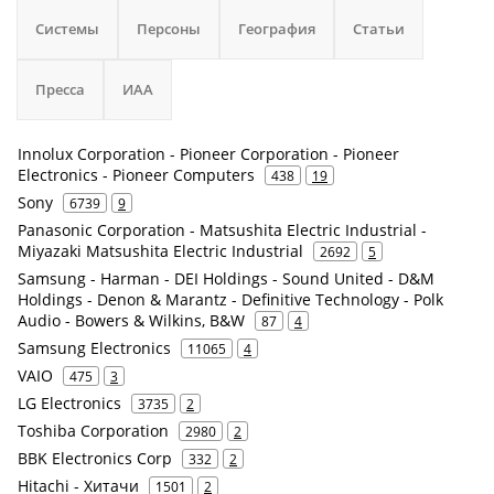
Системы
Персоны
География
Статьи
Пресса
ИАА
Innolux Corporation - Pioneer Corporation - Pioneer
Electronics - Pioneer Computers
438
19
Sony
6739
9
Panasonic Corporation - Matsushita Electric Industrial -
Miyazaki Matsushita Electric Industrial
2692
5
Samsung - Harman - DEI Holdings - Sound United - D&M
Holdings - Denon & Marantz - Definitive Technology - Polk
Audio - Bowers & Wilkins, B&W
87
4
Samsung Electronics
11065
4
VAIO
475
3
LG Electronics
3735
2
Toshiba Corporation
2980
2
BBK Electronics Corp
332
2
Hitachi - Хитачи
1501
2