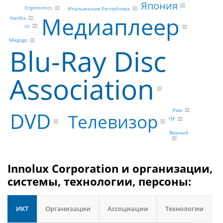
Япония
Ergonomics
Итальянская Республика
Медиаплеер
Netflix
ivi
Megogo
Blu-Ray Disc
Association
Рим
DVD
Телевизор
ISF
Верный
Innolux Corporation и организации,
системы, технологии, персоны:
ИКТ
Организации
Ассоциации
Технологии