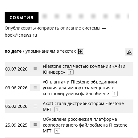
СОБЫТИЯ
Опубликовать/исправить описание системы —
book@cnews.ru
по дате
/
упоминаниям в текстах
Filestone стал частью компании «АйТи
09.07.2026
Юниверс»
1
«Онланта» и Filestone объединили
09.06.2026
усилия для импортозамещения в
контролируемом файлообмене
1
Axoft стала дистрибьютором Filestone
05.02.2026
MFT
1
Обновлена российская платформа
25.09.2025
корпоративного файлообмена Filestone
MFT
1