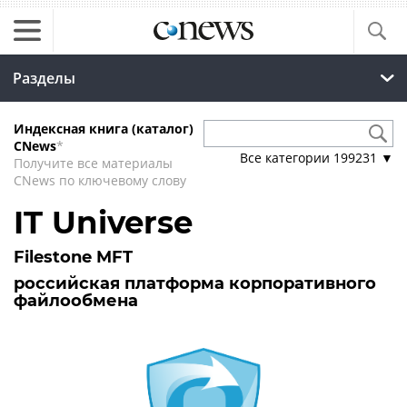
Разделы
Индексная книга (каталог)
CNews
*
Все категории
199231
▼
Получите все материалы
CNews по ключевому слову
IT Universe
Filestone MFT
российская платформа корпоративного
файлообмена