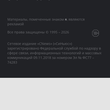
Материалы, помеченные знаком ■, являются
рекламой
Все права защищены © 1995 – 2026
Сетевое издание «CNews» («СиНьюс»)
зарегистрировано Федеральной службой по надзору в
сфере связи, информационных технологий и массовых
коммуникаций 09.11.2018 за номером Эл № ФС77 –
74283