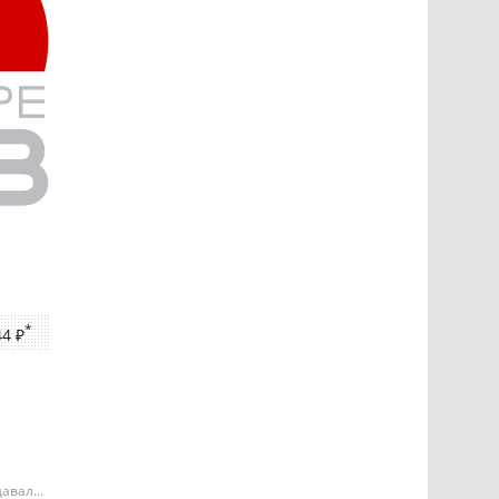
*
44 ₽
давала