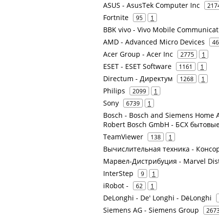
ASUS - AsusTek Computer Inc
217
Fortnite
95
1
BBK vivo - Vivo Mobile Communicat
AMD - Advanced Micro Devices
46
Acer Group - Acer Inc
2775
1
ESET - ESET Software
1161
1
Directum - Директум
1268
1
Philips
2099
1
Sony
6739
1
Bosch - Bosch and Siemens Home A
Robert Bosch GmbH - БСХ бытовы
TeamViewer
138
1
Вычислительная техника - Консо
Марвел-Дистрибуция - Marvel Dis
InterStep
9
1
iRobot -
62
1
DeLonghi - De' Longhi - DēLonghi
Siemens AG - Siemens Group
267