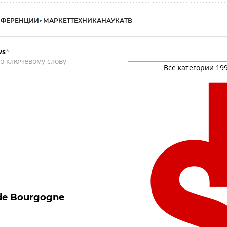
НФЕРЕНЦИИ
МАРКЕТ
ТЕХНИКА
НАУКА
ТВ
ws
*
о ключевому слову
Все категории
19
 de Bourgogne