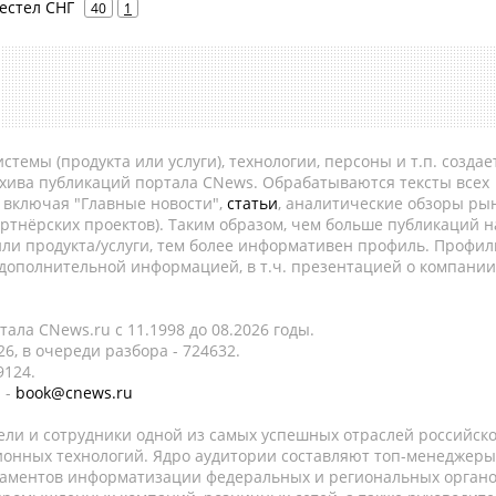
 Вестел СНГ
40
1
темы (продукта или услуги), технологии, персоны и т.п. создае
рхива публикаций портала CNews. Обрабатываются тексты всех
, включая "Главные новости",
статьи
, аналитические обзоры рын
ртнёрских проектов). Таким образом, чем больше публикаций н
ли продукта/услуги, тем более информативен профиль. Профил
 дополнительной информацией, в т.ч. презентацией о компании
ала CNews.ru c 11.1998 до 08.2026 годы.
6, в очереди разбора - 724632.
9124.
 -
book@cnews.ru
ели и сотрудники одной из самых успешных отраслей российск
онных технологий. Ядро аудитории составляют топ-менеджеры
таментов информатизации федеральных и региональных орган