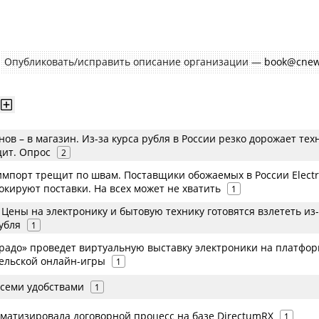
изациям. При этом, общая сумма требований всех кредиторов по делу
требования одного конкретного кредитора, кредиторов в одном таком дел
умм требований одних могут быть больше или меньше размеров требован
Опубликовать/исправить описание организации —
book@cnew
нов – в магазин. Из-за курса рубля в России резко дорожает тех
ит. Опрос
2
мпорт трещит по швам. Поставщики обожаемых в России Electr
блокируют поставки. На всех может не хватить
1
 Цены на электронику и бытовую технику готовятся взлететь из
убля
1
радо» проведет виртуальную выставку электроники на платфо
ельской онлайн-игры
1
всеми удобствами
1
оматизировала договорной процесс на базе DirectumRX
1