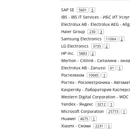
SAP SE
5601
5
IBS - IBS IT Services - ИБС ИТ У
Electrolux AB - Electrolux AEG - All
Haier Group
230
3
Samsung Electronics
11064
2
LG Electronics
3735
2
HP Inc.
5883
2
Merlion - Citilink - Ситилинк - он
Electrolux AB - Zanussi
61
1
Ростелеком
10945
1
Ростех - Росэлектроника - Автом
Kaspersky - Лаборатория Касперс
Western Digital Corporation - WDC
Yandex - Яндекс
9212
1
Microsoft Corporation
25773
1
Huawei
4675
1
Xiaomi - Сяоми
2231
1