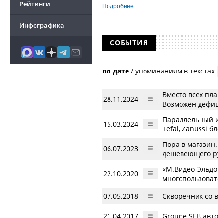
Рейтинги
требования к своим должникам — орган
Подробнее
о банкротстве не тождественна сумме 
быть несколько десятков, а размеры с
Инфографика
других кредиторов.
СОБЫТИЯ
по дате
/
упоминаниям в текстах
Вместо всех пла
28.11.2024
Возможен дефиц
Параллельный и
15.03.2024
Tefal, Zanussi 
Пора в магазин.
06.07.2023
дешевеющего р
«М.Видео-Эльдо
22.10.2020
многопользоват
07.05.2018
Скворечник со 
21.04.2017
Groupe SEB авт