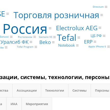
Directum
SE
Торговля розничная
Россия
Electrolux AEG
Tefal
ЦБ РФ
Zanussi
Ростелеком
Siemens VS
ERP
Уралсиб ФК
Beko
Notebook
Apple iPhone 6
Tefal Program
ike
изации, системы, технологии, персоны
мства
Ассоциации
Технологии
Системы
Персоны
са
ИАА
Мероприятия