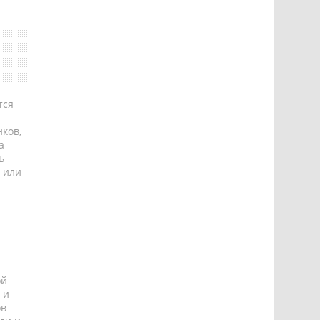
тся
ков,
а
ь
 или
ой
 и
ов