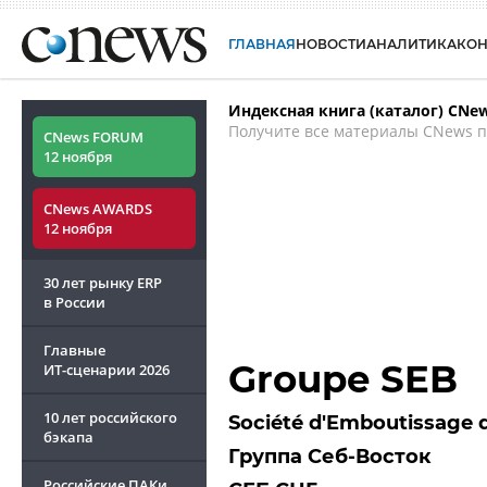
ГЛАВНАЯ
НОВОСТИ
АНАЛИТИКА
КО
Индексная книга (каталог) CNe
Получите все материалы CNews п
CNews FORUM
12 ноября
CNews AWARDS
12 ноября
30 лет рынку ERP
в России
Главные
Groupe SEB
ИТ-сценарии
2026
10 лет российского
Société d'Emboutissage
бэкапа
Группа Себ-Восток
Российские ПАКи