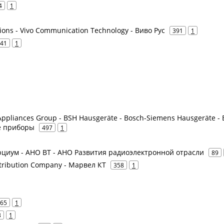
4
1
ions - Vivo Communication Technology - Виво Рус
391
1
41
1
ppliances Group - BSH Hausgeräte - Bosch-Siemens Hausgeräte - 
е приборы
497
1
рциум - АНО ВТ - АНО Развития радиоэлектронной отрасли
89
tribution Company - Марвел КТ
358
1
65
1
3
1