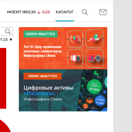
MOEXIT
1802,50
-0,23
КАТАЛОГ
CNEWS ANALYTICS
9124
▼
Топ-10 сфер применения
квантовых компьютеров.
Инфографика CNews
CNEWS ANALYTICS
Цифровые активы
«Росатома».
Инфографика CNews