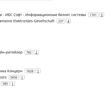
слуги - ИБС Софт - Информационные бизнес системы
1761
5
gemeine Elektrizitäts-Gesellschaft
237
4
лайн-ритейлер
782
2
атика Концерн
1828
1
кого
5656
1
589
1