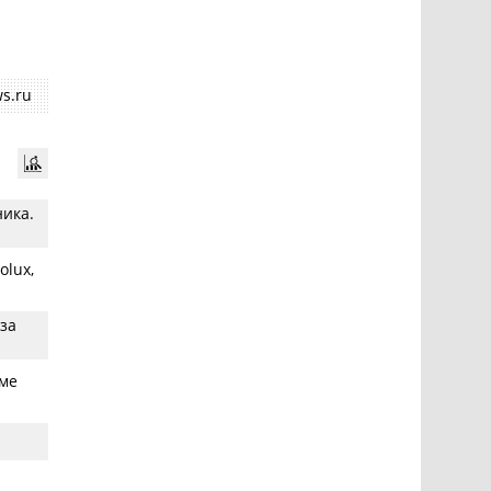
е может
ий
s.ru
ника.
olux,
-за
рме