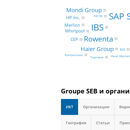
Mondi Group
SAP 
РАТЭК
HP Inc.
IBS
Merlion
Whirlpool
Rowenta
CEP
Haier Group
B2B
Контроллинг
Haier Machen
Торговля
Groupe SEB и орган
ИКТ
Организации
Ведо
География
Статьи
Прес