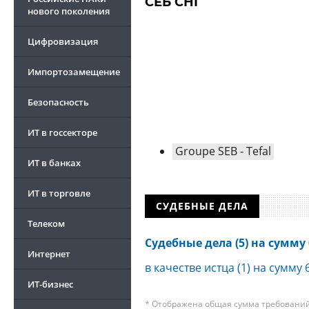
СЕБ СНГ
нового поколения
Цифровизация
Импортозамещение
Безопасность
ИТ в госсекторе
Groupe SEB - Tefal
ИТ в банках
ИТ в торговле
СУДЕБНЫЕ ДЕЛА
Телеком
Судебные дела (5) на сумму 6
Интернет
в качестве истца (1) на сумму 
ИТ-бизнес
* Отображена общая сумма требований 