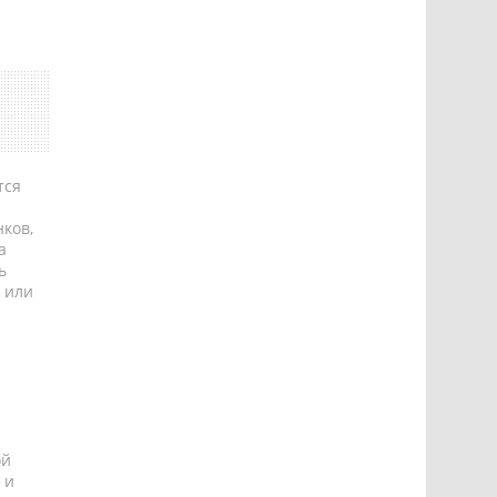
тся
ков,
а
ь
 или
ой
 и