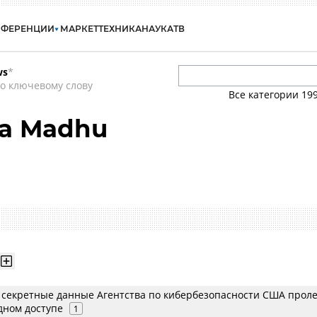
НФЕРЕНЦИИ
МАРКЕТ
ТЕХНИКА
НАУКА
ТВ
ws
*
о ключевому слову
Все категории
19
la Madhu
, секретные данные Агентства по кибербезопасности США прол
дном доступе
1