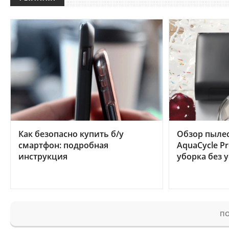
Как безопасно купить б/у
Обзор пылес
смартфон: подробная
AquaCycle Pr
инструкция
уборка без 
ПО