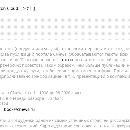
zon Cloud
947
1
темы (продукта или услуги), технологии, персоны и т.п. создае
рхива публикаций портала CNews. Обрабатываются тексты всех
, включая "Главные новости",
статьи
, аналитические обзоры рын
ртнёрских проектов). Таким образом, чем больше публикаций н
ли продукта/услуги, тем более информативен профиль. Профил
 дополнительной информацией, в т.ч. презентацией о компании
ала CNews.ru c 11.1998 до 08.2026 годы.
8, в очереди разбора - 724624.
9124.
 -
book@cnews.ru
ели и сотрудники одной из самых успешных отраслей российск
онных технологий. Ядро аудитории составляют топ-менеджеры