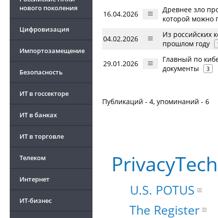
нового поколения
Древнее зло про
16.04.2026
которой можно 
Цифровизация
Из российских к
04.02.2026
прошлом году
Импортозамещение
Главный по киб
29.01.2026
документы
3
Безопасность
ИТ в госсекторе
Публикаций - 4, упоминаний - 6
ИТ в банках
ИТ в торговле
PrivacyTech
Телеком
Интернет
U.S. POTUS
ИТ-бизнес
The Register