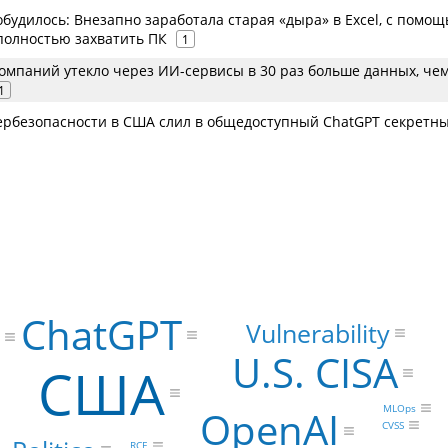
будилось: Внезапно заработала старая «дыра» в Excel, с помо
полностью захватить ПК
1
омпаний утекло через ИИ-сервисы в 30 раз больше данных, чем
1
ербезопасности в США слил в общедоступный ChatGPT секретн
ChatGPT
Vulnerability
U.S. CISA
США
MLOps
OpenAI
CVSS
RCE