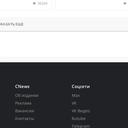
36204
КАЗАТЬ ЕЩЕ
CNews
Соцсети
Об издании
Max
Реклама
VK
Вакансии
VK Видео
Контакты
Rutube
Telegram