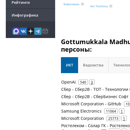
Рейтинги
Kubernetes
Ars Technica
Инфографика
Gottumukkala Madhu
персоны:
ИКТ
Ведомства
Техноло
OpenAI
540
3
Сбер - Сбер2В - ТОТ - Технологи
Сбер - Сбер2В - СберБизнес Софт
Microsoft Corporation - GitHub
10
Samsung Electronics
11064
1
Microsoft Corporation
25773
1
Ростелеком - Сόлар ГК - Ростелеком