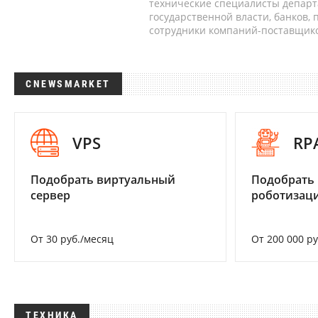
технические специалисты депар
государственной власти, банков,
сотрудники компаний-поставщико
CNEWSMARKET
VPS
RP
Подобрать виртуальный
Подобрать
сервер
роботизац
От 30 руб./месяц
От 200 000 р
ТЕХНИКА