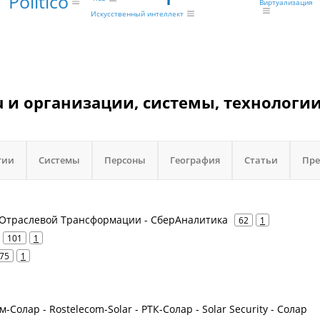
Politico
Виртуализация
Искусственный интеллект
 и организации, системы, технологии
гии
Системы
Персоны
География
Статьи
Пре
и Отраслевой Трансформации - СберАналитика
62
1
101
1
75
1
-Солар - Rostelecom-Solar - РТК-Солар - Solar Security - Солар