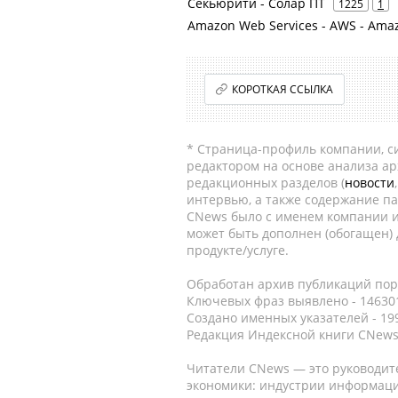
Секьюрити - Солар ПТ
1225
1
Amazon Web Services - AWS - Ama
КОРОТКАЯ ССЫЛКА
* Страница-профиль компании, сис
редактором на основе анализа а
редакционных разделов (
новости
интервью, а также содержание па
CNews было с именем компании и
может быть дополнен (обогащен)
продукте/услуге.
Обработан архив публикаций порт
Ключевых фраз выявлено - 146301
Создано именных указателей - 19
Редакция Индексной книги CNews
Читатели CNews — это руководит
экономики: индустрии информаци