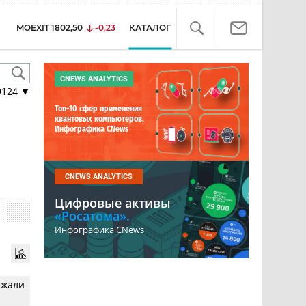
MOEXIT
1802,50
-0,23
КАТАЛОГ
CNEWS ANALYTICS
9124
▼
Топ-10 сфер применения
квантовых компьютеров.
Инфографика CNews
CNEWS ANALYTICS
Цифровые активы
«Росатома».
Инфографика CNews
ежали