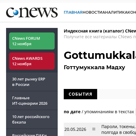
ГЛАВНАЯ
НОВОСТИ
АНАЛИТИКА
КО
Индексная книга (каталог) CNe
Получите все материалы CNews п
CNews FORUM
12 ноября
Gottumukka
CNews AWARDS
12 ноября
Готтумуккала Мадху
30 лет рынку ERP
в России
СОБЫТИЯ
Главные
ИТ-сценарии
2026
по дате
/
упоминаниям в текстах
10 лет российского
бэкапа
Пароли, токены
20.05.2026
полгода в свобо
Российские ПАКи