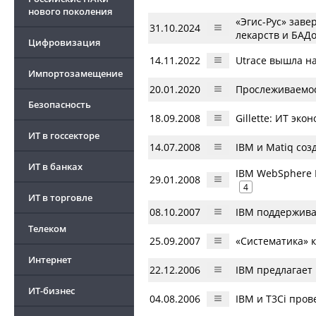
нового поколения
«Эгис-Рус» зав
31.10.2024
лекарств и БАД
Цифровизация
14.11.2022
Utrace вышла н
Импортозамещение
20.01.2020
Прослеживаемо
Безопасность
18.09.2008
Gillette: ИТ эко
ИТ в госсекторе
14.07.2008
IBM и Matiq со
ИТ в банках
IBM WebSphere R
29.01.2008
4
ИТ в торговле
08.10.2007
IBM поддержива
Телеком
25.09.2007
«Систематика» 
Интернет
22.12.2006
IBM предлагает
ИТ-бизнес
04.08.2006
IBM и T3Ci про