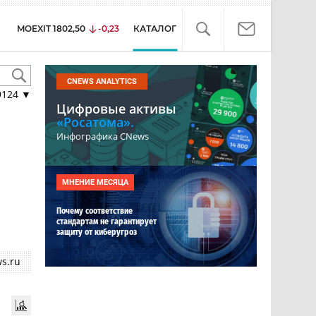
MOEXIT
1802,50
-0,23
КАТАЛОГ
CNEWS ANALYTICS
9124
▼
Цифровые активы
«Росатома».
Инфографика CNews
МНЕНИЕ МЕСЯЦА
Почему соответствие
стандартам не гарантирует
защиту от киберугроз
s.ru