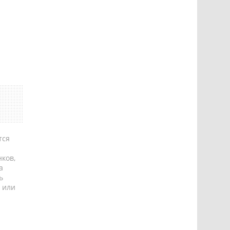
тся
ков,
а
ь
 или