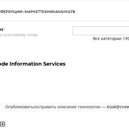
НФЕРЕНЦИИ
МАРКЕТ
ТЕХНИКА
НАУКА
ТВ
ws
*
о ключевому слову
Все категории
19
ode Information Services
Опубликовать/исправить описание технологии —
book@cnew