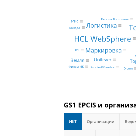
Европа Восточная
ЭГИС
Логистика
Т
Канада
HCL WebSphere
Маркировка
IOI
Unilever
Земля
То
Финам ИК
Procter&Gamble
JD.com
GS1 EPCIS и организ
ИКТ
Организации
Ведо