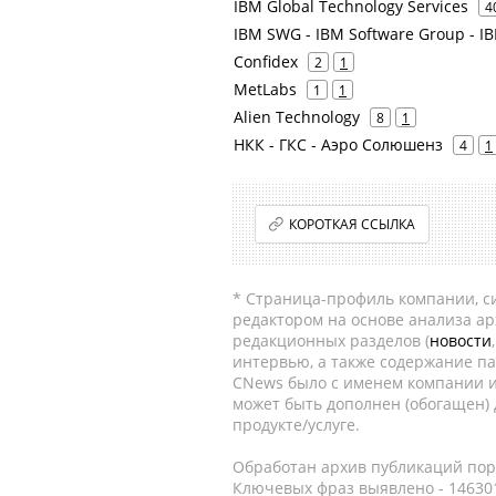
IBM Global Technology Services
4
IBM SWG - IBM Software Group - IB
Confidex
2
1
MetLabs
1
1
Alien Technology
8
1
НКК - ГКС - Аэро Солюшенз
4
1
КОРОТКАЯ ССЫЛКА
* Страница-профиль компании, сис
редактором на основе анализа а
редакционных разделов (
новости
интервью, а также содержание па
CNews было с именем компании и
может быть дополнен (обогащен)
продукте/услуге.
Обработан архив публикаций порт
Ключевых фраз выявлено - 146301