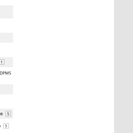
1
и DPMS
ов
5
в
5