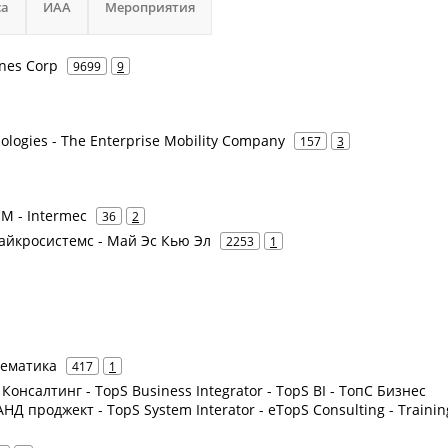
са
ИАА
Мероприятия
ines Corp
9699
9
ologies - The Enterprise Mobility Company
157
3
SM - Intermec
36
2
Майкросистемс - Май Эс Кью Эл
2253
1
тематика
417
1
 Консалтинг - TopS Business Integrator - TopS BI - ТопС Бизнес
Д проджект - TopS System Interator - eTopS Consulting - Trainin