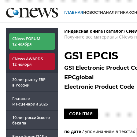
ГЛАВНАЯ
НОВОСТИ
АНАЛИТИКА
КО
Индексная книга (каталог) CNe
Получите все материалы CNews п
CNews FORUM
12 ноября
GS1 EPCIS
CNews AWARDS
12 ноября
GS1 Electronic Product C
EPCglobal
30 лет рынку ERP
в России
Electronic Product Code
Главные
ИТ-сценарии
2026
СОБЫТИЯ
10 лет российского
бэкапа
по дате
/
упоминаниям в текстах
Российские ПАКи