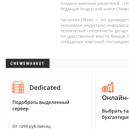
Создано именных указателей - 19
Редакция Индексной книги CNews
Читатели CNews — это руководит
экономики: индустрии информаци
технические специалисты депар
государственной власти, банков,
сотрудники компаний-поставщико
CNEWSMARKET
Dedicated
Онлайн-
Подобрать выделенный
сервер
Выбрать та
бухгалтер
От 1499 руб./месяц