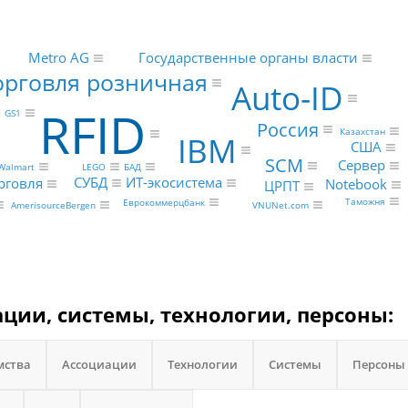
Metro AG
Государственные органы власти
орговля розничная
Auto-ID
RFID
GS1
Россия
Казахстан
IBM
США
SCM
Сервер
Walmart
LEGO
БАД
ИТ-экосистема
СУБД
рговля
Notebook
ЦРПТ
Таможня
Еврокоммерцбанк
AmerisourceBergen
VNUNet.com
ации, системы, технологии, персоны:
мства
Ассоциации
Технологии
Системы
Персоны