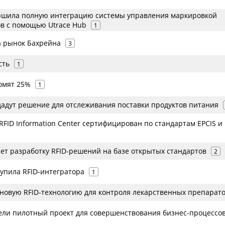
ершила полную интеграцию системы управления маркировкой
ов с помощью Utrace Hub
1
а рынок Бахрейна
3
сть
1
номят 25%
1
здадут решение для отслеживания поставки продуктов питания
FID Information Center сертифицирован по стандартам EPCIS 
ет разработку RFID-решений на базе открытых стандартов
2
купила RFID-интегратора
1
 новую RFID-технологию для контроля лекарственных препарат
вели пилотный проект для совершенствования бизнес-процессо