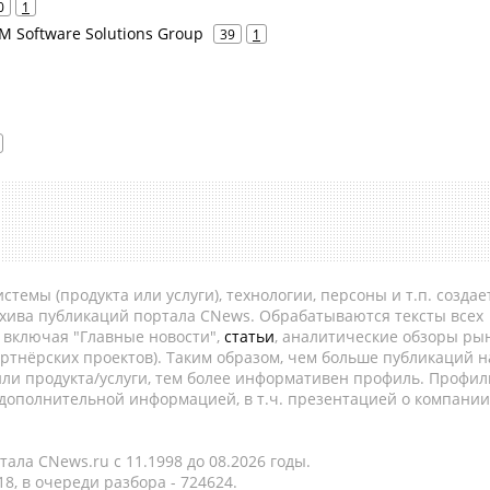
0
1
M Software Solutions Group
39
1
темы (продукта или услуги), технологии, персоны и т.п. создае
рхива публикаций портала CNews. Обрабатываются тексты всех
, включая "Главные новости",
статьи
, аналитические обзоры рын
ртнёрских проектов). Таким образом, чем больше публикаций н
ли продукта/услуги, тем более информативен профиль. Профил
 дополнительной информацией, в т.ч. презентацией о компании
ала CNews.ru c 11.1998 до 08.2026 годы.
8, в очереди разбора - 724624.