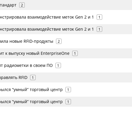
стандарт
2
нстрировала взаимодействие меток Gen 2 и 1
1
нстрировала взаимодействие меток Gen 2 и 1
1
вила новые RFID-продукты
2
вит к выпуску новый EnterpriseOne
1
ит радиометки в своем ПО
1
управлять RFID
1
рылся “умный” торговый центр
1
рылся “умный” торговый центр
1