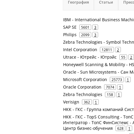
География
Статьи
Прес
IBM - International Business Mach
SAP SE
5601
3
Philips
2099
3
Zebra Technologies - Symbol Techn
Intel Corporation
12811
2
Utrace - Ютрейс - Ютрэйс
55
2
Honeywell Scanning & Mobility - H
Oracle - Sun Microsystems - Сан 
Microsoft Corporation
25773
1
Oracle Corporation
7074
1
Zebra Technologies
158
1
Verisign
362
1
НКК - ГКС - Группа компаний Сис
НКК - ГКС - TopS Consulting - ТопС
Интегратор - ТопС ФинСистемс - АН
Центр бизнес-обучения
628
1