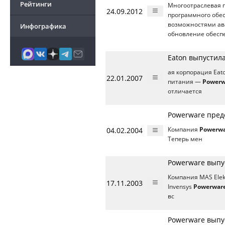
Рейтинги
Многоотраслевая 
24.09.2012
программного обе
возможностями ава
Инфографика
обновление обесп
Eaton выпустила
ая корпорация Eat
22.01.2007
питания —
Powerw
отличается
Powerware пред
04.02.2004
Компания
Powerw
Теперь мен
Powerware выпу
Компания MAS Ele
17.11.2003
Invensys
Powerwar
вс
Powerware вып