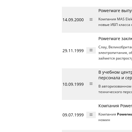
Powerware выпу
14.09.2000
Компания MAS Elek
новые ИБП класса o
Powerware заклю
Слау, Великобрит
29.11.1999
электропитания, о
займется распрос
В учебном цент
персонала и се
10.09.1999
В авторизованном
технического перс
Компания Power
09.07.1999
Компания
Powerw
номин