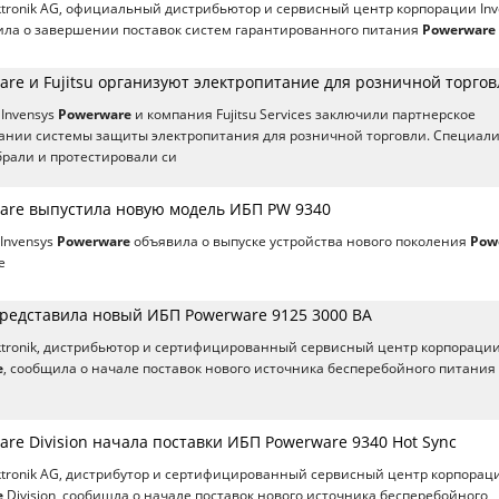
tronik AG, официальный дистрибьютор и сервисный центр корпорации Inv
ила о завершении поставок систем гарантированного питания
Powerware
are и Fujitsu организуют электропитание для розничной торго
Invensys
Powerware
и компания Fujitsu Services заключили партнерское
дании системы защиты электропитания для розничной торговли. Специал
тобрали и протестировали си
ware выпустила новую модель ИБП PW 9340
Invensys
Powerware
объявила о выпуске устройства нового поколения
Pow
е
представила новый ИБП Powerware 9125 3000 ВА
ktronik, дистрибьютор и сертифицированный сервисный центр корпораци
e
, сообщила о начале поставок нового источника бесперебойного питания 
are Division начала поставки ИБП Powerware 9340 Hot Sync
tronik AG, дистрибутор и сертифицированный сервисный центр корпорац
e
Division, сообищла о начале поставок нового источника бесперебойного