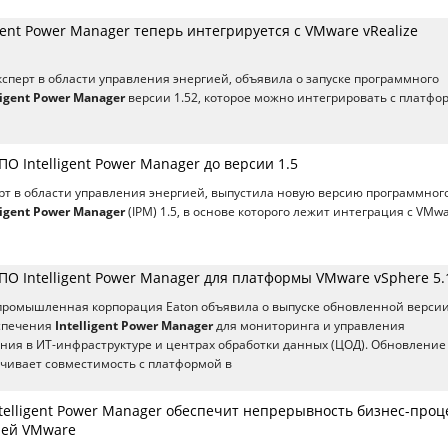
igent Power Manager теперь интегрируется с VMware vRealize
эксперт в области управления энергией, объявила о запуске программного
ligent Power Manager
версии 1.52, которое можно интегрировать с платфо
ПО Intelligent Power Manager до версии 1.5
ерт в области управления энергией, выпустила новую версию программног
ligent Power Manager
(IPM) 1.5, в основе которого лежит интеграция с VMw
ПО Intelligent Power Manager для платформы VMware vSphere 5.
промышленная корпорация Eaton объявила о выпуске обновленной верси
спечения
Intelligent Power Manager
для мониторинга и управления
ния в ИТ-инфраструктуре и центрах обработки данных (ЦОД). Обновление
чивает совместимость с платформой в
telligent Power Manager обеспечит непрерывность бизнес-проц
лей VMware