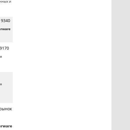
нных и
 9340
rware
 9170
ия
ия
 рынок
erware