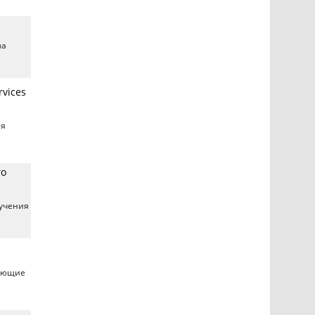
ла
vices
ая
го
бучения
еющие