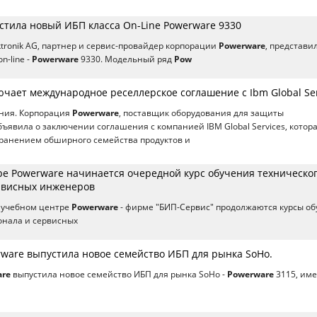
стила новый ИБП класса On-Line Powerware 9330
tronik AG, партнер и сервис-провайдер корпорации
Powerware
, представи
n-line -
Powerware
9330. Модельный ряд
Pow
чает международное реселлерское соглашение с Ibm Global Ser
ания. Корпорация
Powerware
, поставщик оборудования для защиты
бъявила о заключении соглашения с компанией IBM Global Services, котор
транением обширного семейства продуктов и
ре Powerware начинается очередной курс обучения техническо
рвисных инженеров
 учебном центре
Powerware
- фирме "БИП-Сервис" продолжаются курсы о
онала и сервисных
ware выпустила новое семейство ИБП для рынка SoHo.
are
выпустила новое семейство ИБП для рынка SoHo -
Powerware
3115, им