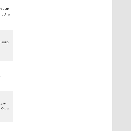
и
овыми
r. Это
йного
,
.
ации
 Как и