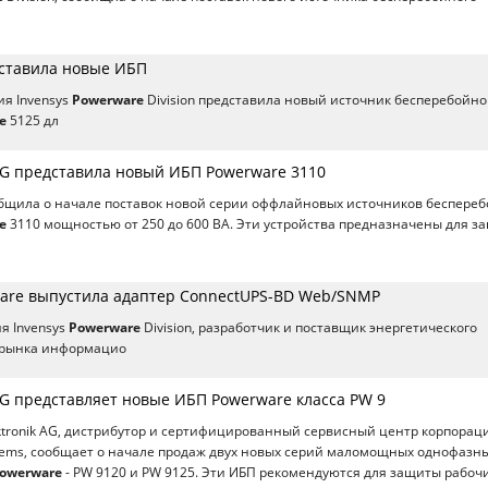
ставила новые ИБП
ия Invensys
Powerware
Division представила новый источник бесперебойно
e
5125 дл
 AG представила новый ИБП Powerware 3110
общила о начале поставок новой серии оффлайновых источников беспере
e
3110 мощностью от 250 до 600 ВА. Эти устройства предназначены для з
ware выпустила адаптер ConnectUPS-BD Web/SNMP
я Invensys
Powerware
Division, разработчик и поставщик энергетического
 рынка информацио
AG представляет новые ИБП Powerware класса PW 9
tronik AG, дистрибутор и сертифицированный сервисный центр корпорац
stems, сообщает о начале продаж двух новых серий маломощных однофазн
owerware
- PW 9120 и PW 9125. Эти ИБП рекомендуются для защиты рабоч