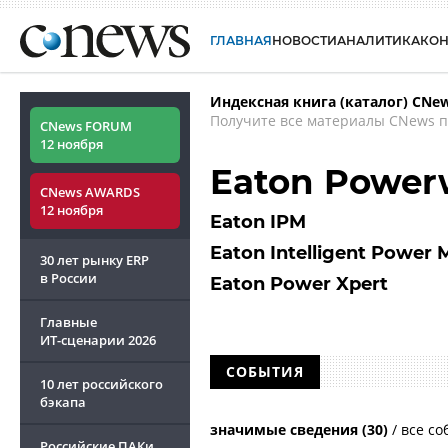
ГЛАВНАЯ
НОВОСТИ
АНАЛИТИКА
КО
Индексная книга (каталог) CNe
Получите все материалы CNews п
CNews FORUM
12 ноября
Eaton Power
CNews AWARDS
12 ноября
Eaton IPM
Eaton Intelligent Power
30 лет рынку ERP
в России
Eaton Power Xpert
Главные
ИТ-сценарии
2026
СОБЫТИЯ
10 лет российского
бэкапа
значимые сведения (30)
/
все со
Российские ПАКи