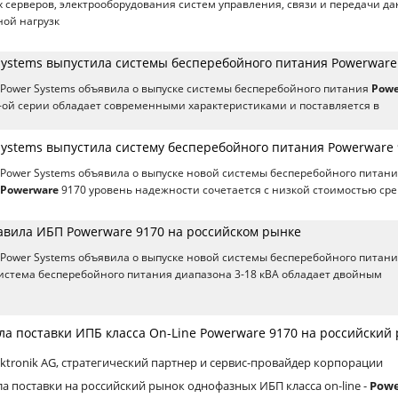
 серверов, электрооборудования систем управления, связи и передачи да
ной нагрузк
 Systems выпустила системы бесперебойного питания Powerware
 Power Systems объявила о выпуске системы бесперебойного питания
Powe
9-ой серии обладает современными характеристиками и поставляется в
 Systems выпустила систему бесперебойного питания Powerware
 Power Systems объявила о выпуске новой системы бесперебойного питан
Powerware
9170 уровень надежности сочетается с низкой стоимостью сре
тавила ИБП Powerware 9170 на российском рынке
 Power Systems объявила о выпуске новой системы бесперебойного питан
истема бесперебойного питания диапазона 3-18 кВА обладает двойным
ла поставки ИПБ класса On-Line Powerware 9170 на российский
ktronik AG, стратегический партнер и сервис-провайдер корпорации
ла поставки на российский рынок однофазных ИБП класса on-line -
Pow