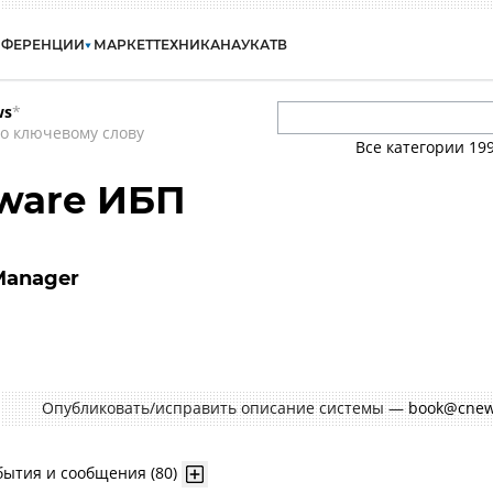
НФЕРЕНЦИИ
МАРКЕТ
ТЕХНИКА
НАУКА
ТВ
ws
*
о ключевому слову
Все категории
19
ware ИБП
 Manager
Опубликовать/исправить описание системы —
book@cnew
бытия и сообщения (80)