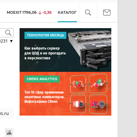
MOEXIT
1796,06
-0,36
КАТАЛОГ
ТЕХНОЛОГИЯ МЕСЯЦА
9231
▼
Как выбрать сервер
для ЦОД и не прогадать
в перспективе
CNEWS ANALYTICS
Топ-10 сфер применения
квантовых компьютеров.
Инфографика CNews
s.ru