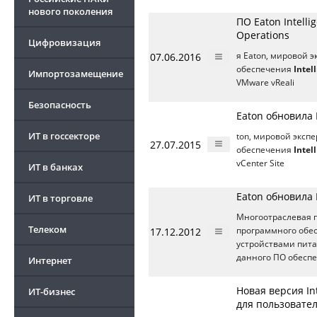
нового поколения
ПО Eaton Intell
Operations
Цифровизация
07.06.2016
я Eaton, мировой 
обеспечения
Intel
Импортозамещение
VMware vReali
Безопасность
Eaton обновила 
ИТ в госсекторе
ton, мировой эксп
27.07.2015
обеспечения
Intel
vCenter Site
ИТ в банках
Eaton обновила 
ИТ в торговле
Многоотраслевая 
Телеком
17.12.2012
программного обе
устройствами пита
данного ПО обеспе
Интернет
Новая версия In
ИТ-бизнес
для пользовате