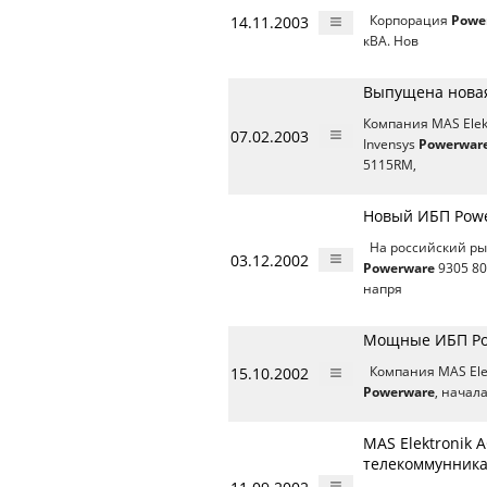
14.11.2003
Корпорация
Powe
кВА. Нов
Выпущена нова
Компания MAS Ele
07.02.2003
Invensys
Powerwar
5115RM,
Новый ИБП Powe
На российский рын
03.12.2002
Powerware
9305 80
напря
Мощные ИБП Pow
15.10.2002
Компания MAS Elek
Powerware
, начал
MAS Elektronik 
телекоммунника