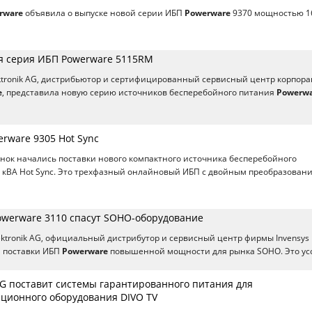
rware
объявила о выпуске новой серии ИБП
Powerware
9370 мощностью 1
я серия ИБП Powerware 5115RM
ktronik AG, дистрибьютор и сертифицированный сервисный центр корпор
e
, представила новую серию источников бесперебойного питания
Powerw
rware 9305 Hot Sync
ок начались поставки нового компактного источника бесперебойного
 кВА Hot Sync. Это трехфазный онлайновый ИБП с двойным преобразован
erware 3110 спасут SOHO-оборудование
tronik AG, официальный дистрибутор и сервисный центр фирмы Invensys
а поставки ИБП
Powerware
повышенной мощности для рынка SOHO. Это ус
AG поставит системы гарантированного питания для
ционного оборудования DIVO TV