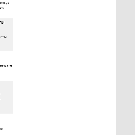
ensys
ко
вли
исты
erware
и
-
ии