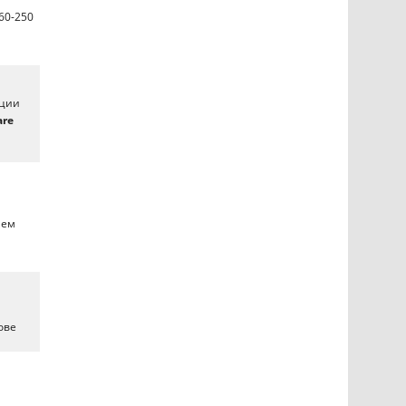
60-250
ации
are
ием
ове