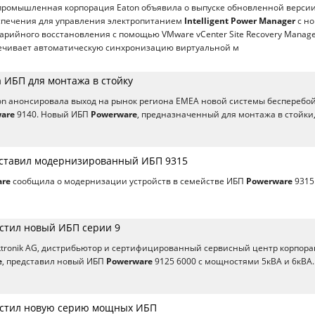
промышленная корпорация Eaton объявила о выпуске обновленной верси
спечения для управления электропитанием
Intelligent Power Manager
с н
рийного восстановления с помощью VMware vCenter Site Recovery Manage
ечивает автоматическую синхронизацию виртуальной м
 ИБП для монтажа в стойку
on анонсировала выход на рынок региона EMEA новой системы бесперебо
are
9140. Новый ИБП
Powerware
, предназначенный для монтажа в стойки
ставил модернизированный ИБП 9315
are
сообщила о модернизации устройств в семействе ИБП
Powerware
9315
стил новый ИБП серии 9
ktronik AG, дистрибьютор и сертифицированный сервисный центр корпор
e
, представил новый ИБП
Powerware
9125 6000 с мощностями 5кВА и 6кВА.
устил новую серию мощных ИБП