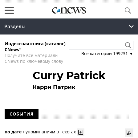
Разделы
Индексная книга (каталог)
CNews
*
Все категории
199231
▼
Получите все материалы
CNews по ключевому слову
Curry Patrick
Карри Патрик
СОБЫТИЯ
по дате
/
упоминаниям в текстах