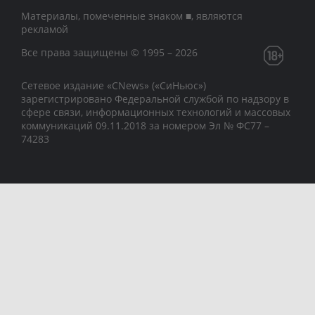
Материалы, помеченные знаком ■, являются
рекламой
Все права защищены © 1995 – 2026
Сетевое издание «CNews» («СиНьюс»)
зарегистрировано Федеральной службой по надзору в
сфере связи, информационных технологий и массовых
коммуникаций 09.11.2018 за номером Эл № ФС77 –
74283