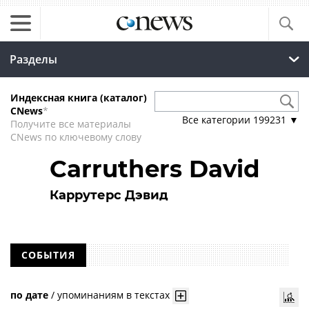
Разделы
Индексная книга (каталог)
CNews
*
Все категории
199231
▼
Получите все материалы
CNews по ключевому слову
Carruthers David
Каррутерс Дэвид
СОБЫТИЯ
по дате
/
упоминаниям в текстах