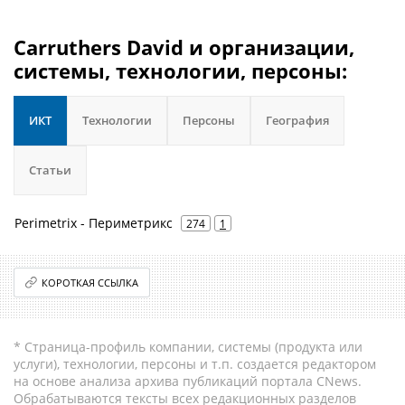
Carruthers David и организации,
системы, технологии, персоны:
ИКТ
Технологии
Персоны
География
Статьи
Perimetrix - Периметрикс
274
1
КОРОТКАЯ ССЫЛКА
* Страница-профиль компании, системы (продукта или
услуги), технологии, персоны и т.п. создается редактором
на основе анализа архива публикаций портала CNews.
Обрабатываются тексты всех редакционных разделов