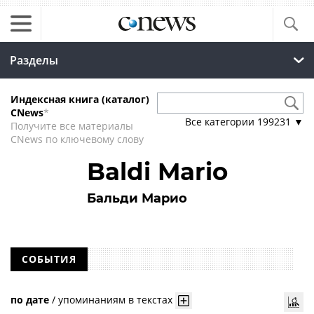
Разделы
Индексная книга (каталог)
CNews
*
Все категории
199231
▼
Получите все материалы
CNews по ключевому слову
Baldi Mario
Бальди Марио
СОБЫТИЯ
по дате
/
упоминаниям в текстах