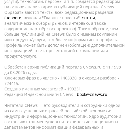
услуги), технологии, персоны и т.п. создается редактором
на основе анализа архива публикаций портала CNews.
Обрабатываются тексты всех редакционных разделов
(
новости
, включая "Главные новости",
статьи
,
аналитические обзоры рынков, интервью, а также
содержание партнёрских проектов). Таким образом, чем
больше публикаций на CNews было с именем компании
или продукта/услуги, тем более информативен профиль.
Профиль может быть дополнен (обогащен) дополнительной
информацией, в т.ч. презентацией о компании или
продукте/услуге.
Обработан архив публикаций портала CNews.ru c 11.1998
до 08.2026 годы.
Ключевых фраз выявлено - 1463330, в очереди разбора -
724415.
Создано именных указателей - 199231.
Редакция Индексной книги CNews -
book@cnews.ru
Читатели CNews — это руководители и сотрудники одной
из самых успешных отраслей российской экономики:
индустрии информационных технологий. Ядро аудитории
составляют топ-менеджеры и технические специалисты
департаментов информатизации федеральных и