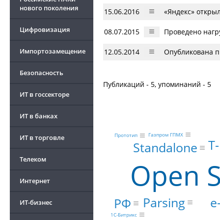
нового поколения
15.06.2016
«Яндекс» открыл
Цифровизация
08.07.2015
Проведено нагр
Импортозамещение
12.05.2014
Опубликована п
Безопасность
Публикаций - 5, упоминаний - 5
ИТ в госсекторе
ИТ в банках
Газпром ГПМХ
Прототип
ИТ в торговле
Т
Standalone
Телеком
Open S
Интернет
Parsing
e
РФ
ИТ-бизнес
1С-Битрикс