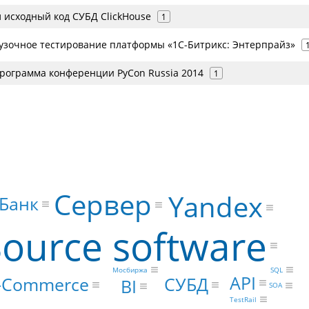
 исходный код СУБД ClickHouse
1
узочное тестирование платформы «1С-Битрикс: Энтерпрайз»
рограмма конференции PyCon Russia 2014
1
Сервер
Yandex
-Банк
ource software
Мосбиржа
SQL
API
СУБД
-Commerce
BI
SOA
TestRail