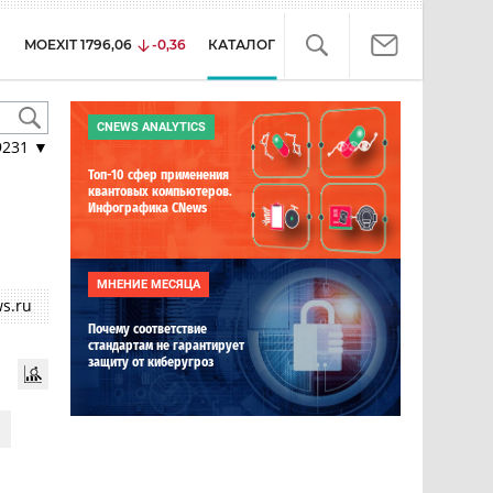
MOEXIT
1796,06
-0,36
КАТАЛОГ
CNEWS ANALYTICS
9231
▼
Топ-10 сфер применения
квантовых компьютеров.
Инфографика CNews
МНЕНИЕ МЕСЯЦА
s.ru
Почему соответствие
стандартам не гарантирует
защиту от киберугроз