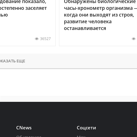
дование показало,
Обнаружены биологические
остепенно заселяет
часы-хронометр организма 
нью
когда они выходят из строя,
развитие человека
останавливается
36527
КАЗАТЬ ЕЩЕ
CNews
Соцсети