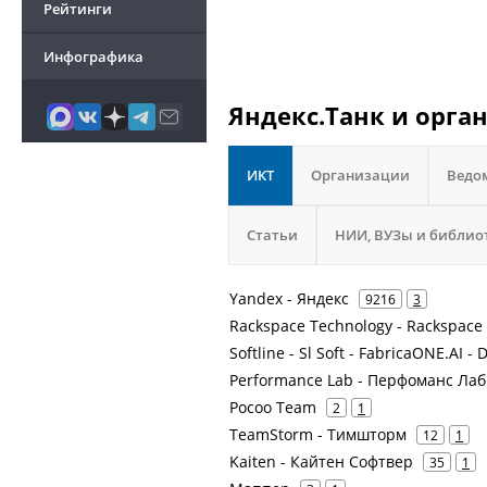
Рейтинги
Инфографика
Яндекс.Танк и орга
ИКТ
Организации
Ведо
Статьи
НИИ, ВУЗы и библио
Yandex - Яндекс
9216
3
Rackspace Technology - Rackspace
Softline - Sl Soft - FabricaONE.AI - 
Performance Lab - Перфоманс Лаб
Pocoo Team
2
1
TeamStorm - Тимшторм
12
1
Kaiten - Кайтен Софтвер
35
1