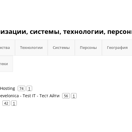
низации, системы, технологии, персон
мства
Технологии
Системы
Персоны
География
теки
 Hosting
74
1
Develonica - Test IT - Тест Айти
56
1
42
1