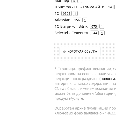
Маппер
3
1
ITSumma - ITS - Сумма АйТи
14
1С
9594
1
Atlassian
156
1
1С-Битрикс - Bitrix
675
1
Selectel - Селектел
544
1
КОРОТКАЯ ССЫЛКА
* Страница-профиль компании, сис
редактором на основе анализа а
редакционных разделов (
новости
интервью, а также содержание па
CNews было с именем компании и
может быть дополнен (обогащен)
продукте/услуге.
Обработан архив публикаций порт
Ключевых фраз выявлено - 146333