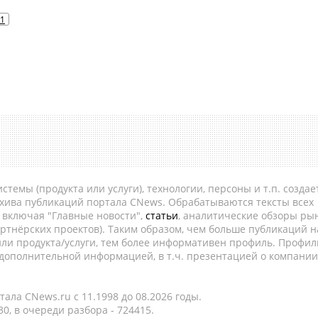
1
темы (продукта или услуги), технологии, персоны и т.п. создае
рхива публикаций портала CNews. Обрабатываются тексты всех
, включая "Главные новости",
статьи
, аналитические обзоры рын
ртнёрских проектов). Таким образом, чем больше публикаций н
ли продукта/услуги, тем более информативен профиль. Профил
 дополнительной информацией, в т.ч. презентацией о компании
ала CNews.ru c 11.1998 до 08.2026 годы.
0, в очереди разбора - 724415.