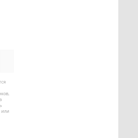
тся
ков,
а
ь
 или